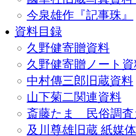
今泉雄作『記事珠』
資料目録
久野健寄贈資料
久野健寄贈ノート資
中村傳三郎旧蔵資料
山下菊二関連資料
斎藤たま 民俗調査
及川尊雄旧蔵 紙媒