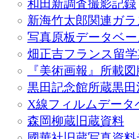
和田新調査撮影記録
新海竹太郎関連ガラ
写真原板データベー
畑正吉フランス留学
『美術画報』所載図
黒田記念館所蔵黒田
X線フィルムデータ
森岡柳蔵旧蔵資料
國華社旧蔵写真資料