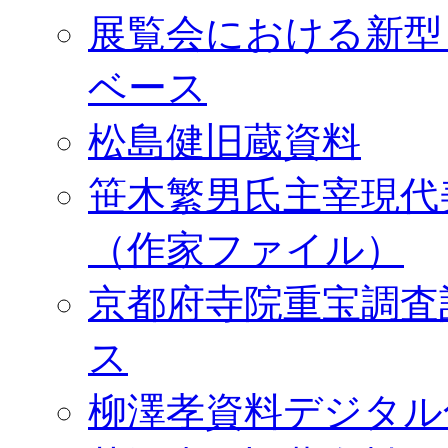
展覧会における新型
ベース
松島健旧蔵資料
笹木繁男氏主宰現代
（作家ファイル）
京都府寺院重宝調査
ス
柳澤孝資料デジタル