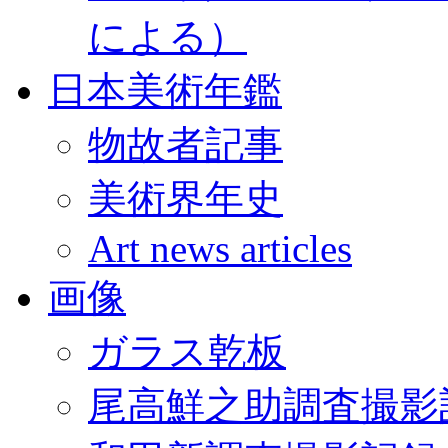
による）
日本美術年鑑
物故者記事
美術界年史
Art news articles
画像
ガラス乾板
尾高鮮之助調査撮影