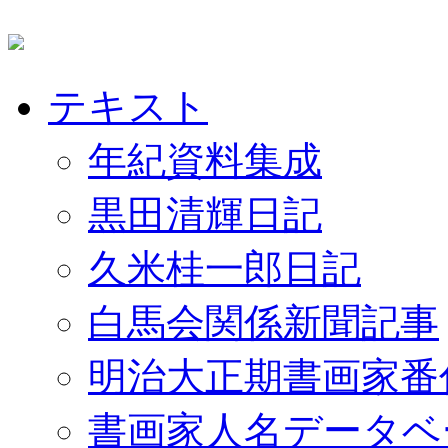
テキスト
年紀資料集成
黒田清輝日記
久米桂一郎日記
白馬会関係新聞記事
明治大正期書画家番
書画家人名データベ