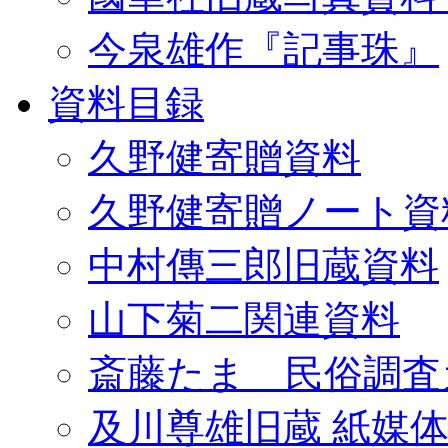
今泉雄作『記事珠』
資料目録
久野健寄贈資料
久野健寄贈ノート資
中村傳三郎旧蔵資料
山下菊二関連資料
斎藤たま 民俗調査
及川尊雄旧蔵 紙媒