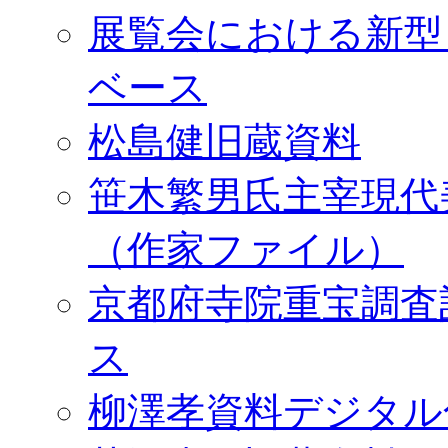
展覧会における新型
ベース
松島健旧蔵資料
笹木繁男氏主宰現代
（作家ファイル）
京都府寺院重宝調査
ス
柳澤孝資料デジタル