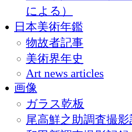
による）
日本美術年鑑
物故者記事
美術界年史
Art news articles
画像
ガラス乾板
尾高鮮之助調査撮影