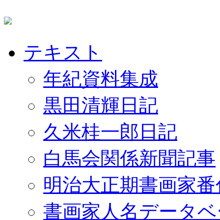
テキスト
年紀資料集成
黒田清輝日記
久米桂一郎日記
白馬会関係新聞記事
明治大正期書画家番
書画家人名データベ