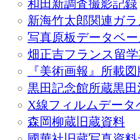
和田新調査撮影記録
新海竹太郎関連ガラ
写真原板データベー
畑正吉フランス留学
『美術画報』所載図
黒田記念館所蔵黒田
X線フィルムデータ
森岡柳蔵旧蔵資料
國華社旧蔵写真資料