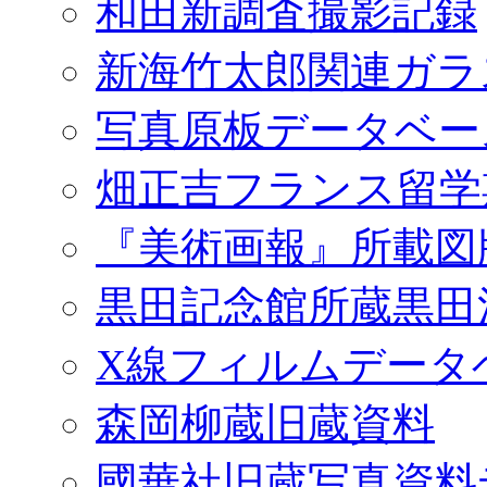
和田新調査撮影記録
新海竹太郎関連ガラ
写真原板データベー
畑正吉フランス留学
『美術画報』所載図
黒田記念館所蔵黒田
X線フィルムデータ
森岡柳蔵旧蔵資料
國華社旧蔵写真資料