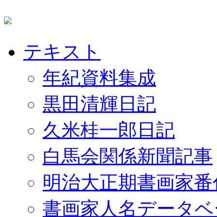
テキスト
年紀資料集成
黒田清輝日記
久米桂一郎日記
白馬会関係新聞記事
明治大正期書画家番
書画家人名データベ