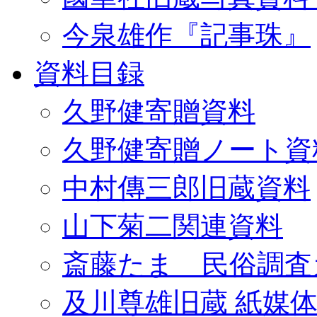
今泉雄作『記事珠』
資料目録
久野健寄贈資料
久野健寄贈ノート資
中村傳三郎旧蔵資料
山下菊二関連資料
斎藤たま 民俗調査
及川尊雄旧蔵 紙媒