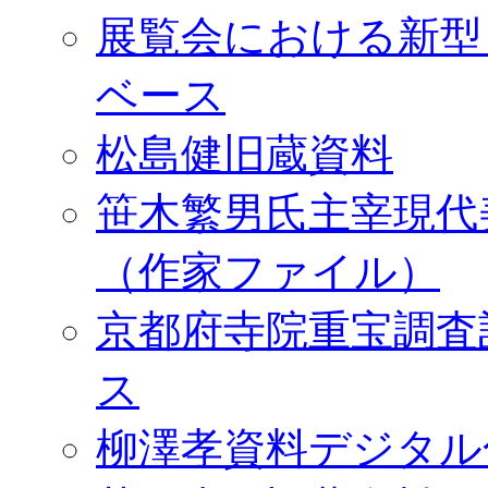
展覧会における新型
ベース
松島健旧蔵資料
笹木繁男氏主宰現代
（作家ファイル）
京都府寺院重宝調査
ス
柳澤孝資料デジタル