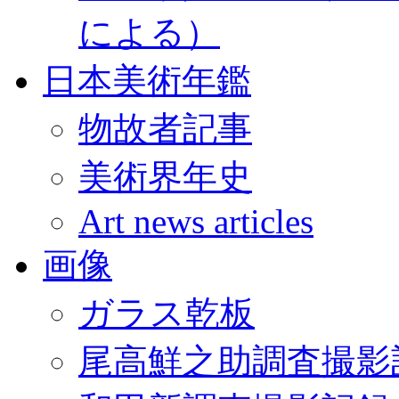
による）
日本美術年鑑
物故者記事
美術界年史
Art news articles
画像
ガラス乾板
尾高鮮之助調査撮影