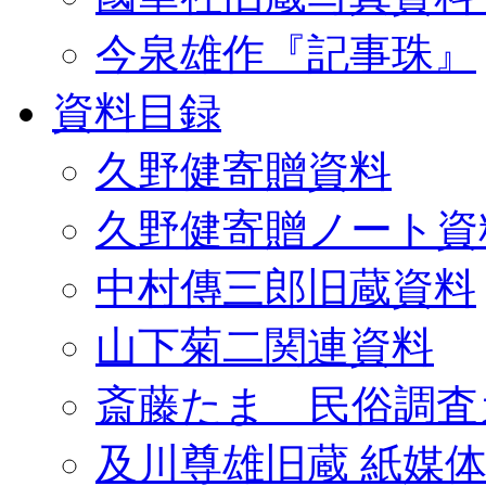
今泉雄作『記事珠』
資料目録
久野健寄贈資料
久野健寄贈ノート資
中村傳三郎旧蔵資料
山下菊二関連資料
斎藤たま 民俗調査
及川尊雄旧蔵 紙媒