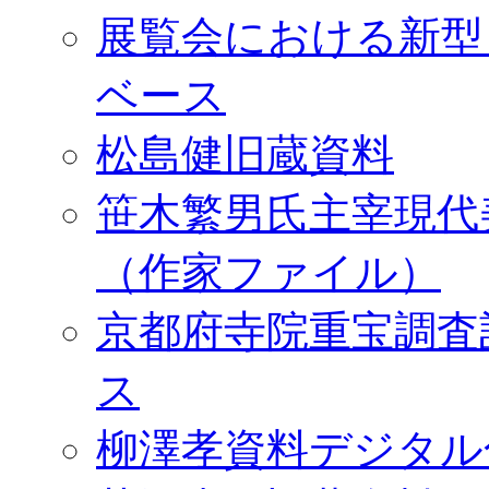
展覧会における新型
ベース
松島健旧蔵資料
笹木繁男氏主宰現代
（作家ファイル）
京都府寺院重宝調査
ス
柳澤孝資料デジタル