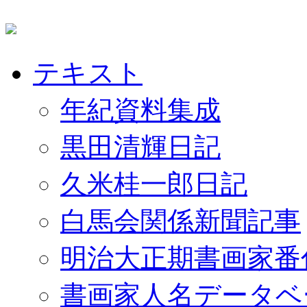
テキスト
年紀資料集成
黒田清輝日記
久米桂一郎日記
白馬会関係新聞記事
明治大正期書画家番
書画家人名データベ