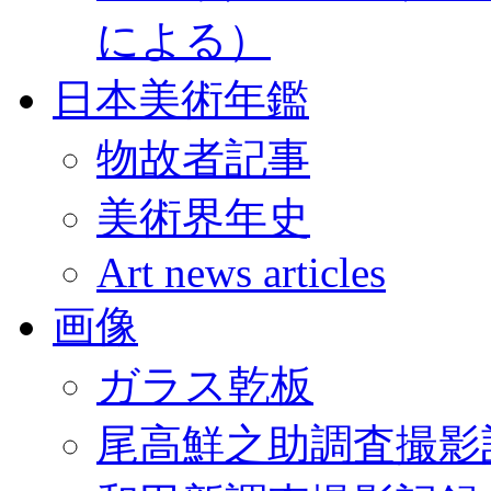
による）
日本美術年鑑
物故者記事
美術界年史
Art news articles
画像
ガラス乾板
尾高鮮之助調査撮影