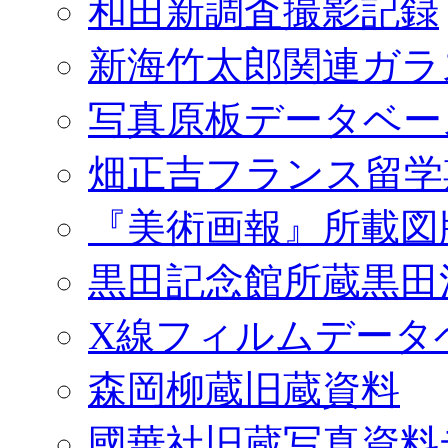
和田新調査撮影記録
新海竹太郎関連ガラ
写真原板データベー
畑正吉フランス留学
『美術画報』所載図
黒田記念館所蔵黒田
X線フィルムデータ
森岡柳蔵旧蔵資料
國華社旧蔵写真資料