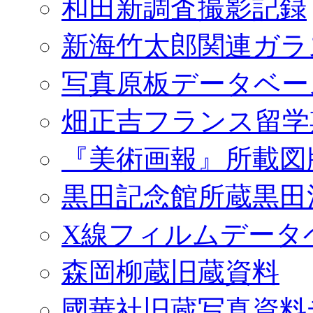
和田新調査撮影記録
新海竹太郎関連ガラ
写真原板データベー
畑正吉フランス留学
『美術画報』所載図
黒田記念館所蔵黒田
X線フィルムデータ
森岡柳蔵旧蔵資料
國華社旧蔵写真資料