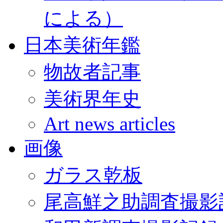
による）
日本美術年鑑
物故者記事
美術界年史
Art news articles
画像
ガラス乾板
尾高鮮之助調査撮影