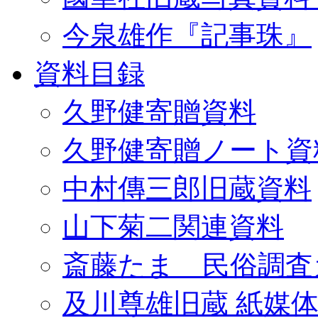
今泉雄作『記事珠』
資料目録
久野健寄贈資料
久野健寄贈ノート資
中村傳三郎旧蔵資料
山下菊二関連資料
斎藤たま 民俗調査
及川尊雄旧蔵 紙媒