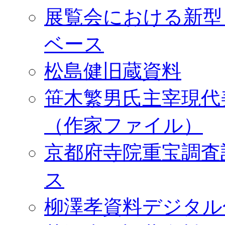
展覧会における新型
ベース
松島健旧蔵資料
笹木繁男氏主宰現代
（作家ファイル）
京都府寺院重宝調査
ス
柳澤孝資料デジタル