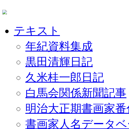
テキスト
年紀資料集成
黒田清輝日記
久米桂一郎日記
白馬会関係新聞記事
明治大正期書画家番
書画家人名データベ