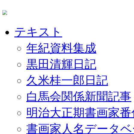
テキスト
年紀資料集成
黒田清輝日記
久米桂一郎日記
白馬会関係新聞記事
明治大正期書画家番
書画家人名データベ