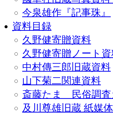
今泉雄作『記事珠』
資料目録
久野健寄贈資料
久野健寄贈ノート資
中村傳三郎旧蔵資料
山下菊二関連資料
斎藤たま 民俗調査
及川尊雄旧蔵 紙媒