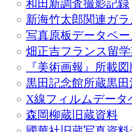
和田新調査撮影記録
新海竹太郎関連ガラ
写真原板データベー
畑正吉フランス留学
『美術画報』所載図
黒田記念館所蔵黒田
X線フィルムデータ
森岡柳蔵旧蔵資料
國華社旧蔵写真資料