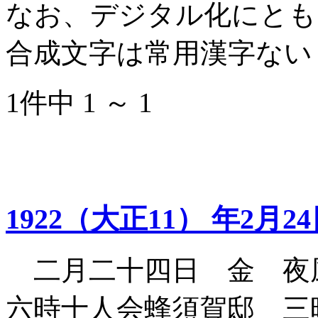
なお、デジタル化にとも
合成文字は常用漢字ない
1件中 1 ～ 1
1922（大正11） 年2月2
二月二十四日 金 夜
六時十人会蜂須賀邸 三