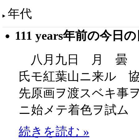
年代
111 years年前の今日
八月九日 月 曇 
氏モ紅葉山ニ来ル 
先原画ヲ渡スベキ事
ニ始メテ着色ヲ試ム
続きを読む »