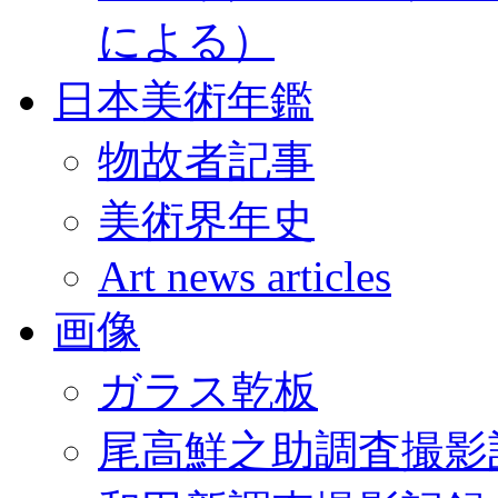
による）
日本美術年鑑
物故者記事
美術界年史
Art news articles
画像
ガラス乾板
尾高鮮之助調査撮影