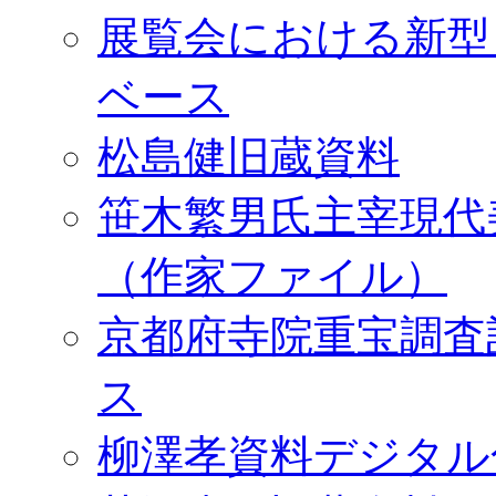
展覧会における新型
ベース
松島健旧蔵資料
笹木繁男氏主宰現代
（作家ファイル）
京都府寺院重宝調査
ス
柳澤孝資料デジタル