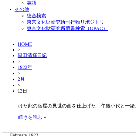
英語
その他
総合検索
東京文化財研究所刊行物リポジトリ
東京文化財研究所蔵書検索（OPAC）
HOME
>
黒田清輝日記
>
1922年
>
2月
>
13日
けた此の宿屋の見世の画を仕上げた 午後小代と一緒
続きを読む »
February 1922