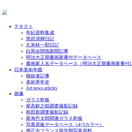
テキスト
年紀資料集成
黒田清輝日記
久米桂一郎日記
白馬会関係新聞記事
明治大正期書画家番付データベース
書画家人名データベース（明治大正期書画家番付
日本美術年鑑
物故者記事
美術界年史
Art news articles
画像
ガラス乾板
尾高鮮之助調査撮影記録
和田新調査撮影記録
新海竹太郎関連ガラス乾板
写真原板データベース（4×5カラー）
畑正吉フランス留学期写真資料