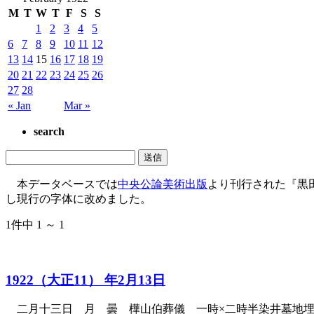
M
T
W
T
F
S
S
1
2
3
4
5
6
7
8
9
10
11
12
13
14
15
16
17
18
19
20
21
22
23
24
25
26
27
28
« Jan
Mar »
search
本データベースでは
中央公論美術出版
より刊行された『黒
し現行の字体に改めました。
1件中 1 ～ 1
1922（大正11） 年2月13日
二月十三日 月 曇 樺山伯葬儀 一時×二時半染井墓地埋