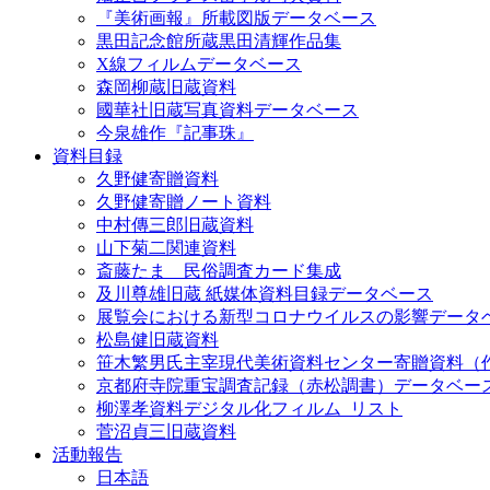
『美術画報』所載図版データベース
黒田記念館所蔵黒田清輝作品集
X線フィルムデータベース
森岡柳蔵旧蔵資料
國華社旧蔵写真資料データベース
今泉雄作『記事珠』
資料目録
久野健寄贈資料
久野健寄贈ノート資料
中村傳三郎旧蔵資料
山下菊二関連資料
斎藤たま 民俗調査カード集成
及川尊雄旧蔵 紙媒体資料目録データベース
展覧会における新型コロナウイルスの影響データ
松島健旧蔵資料
笹木繁男氏主宰現代美術資料センター寄贈資料（
京都府寺院重宝調査記録（赤松調書）データベー
柳澤孝資料デジタル化フィルム_リスト
菅沼貞三旧蔵資料
活動報告
日本語