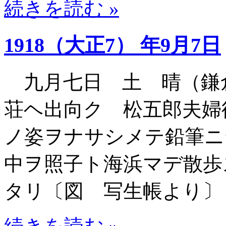
続きを読む »
1918（大正7） 年9月7日
九月七日 土 晴（鎌
荘ヘ出向ク 松五郎夫婦
ノ姿ヲナサシメテ鉛筆ニ
中ヲ照子ト海浜マデ散歩
タリ〔図 写生帳より〕