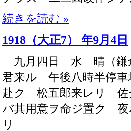
続きを読む »
1918（大正7） 年9月4日
九月四日 水 晴（鎌
君来ル 午後八時半停車
赴ク 松五郎来レリ 佐
バ其用意ヲ命ジ置ク 夜
リ