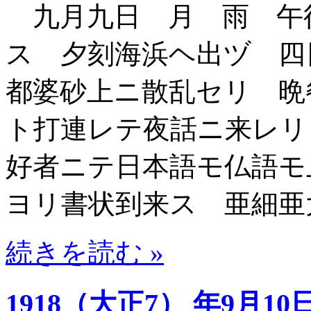
九月九日 月 雨 午
ス 夕刻海浜ヘ出ヅ 四
都婆砂上ニ散乱セリ 晩
ト打連レテ夜話ニ来レリ
好者ニテ日本語モ仏語モ
ヨリ書状到来ス 亜細亜
続きを読む »
1918（大正7） 年9月10