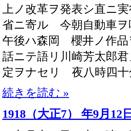
上ノ改革ヲ発表シ直ニ実
省ニ寄ル 今朝自動車
午後ハ森岡 櫻井ノ作品
話ニテ語リ川崎芳太郎君
定ヲナセリ 夜八時四十
続きを読む »
1918（大正7） 年9月12