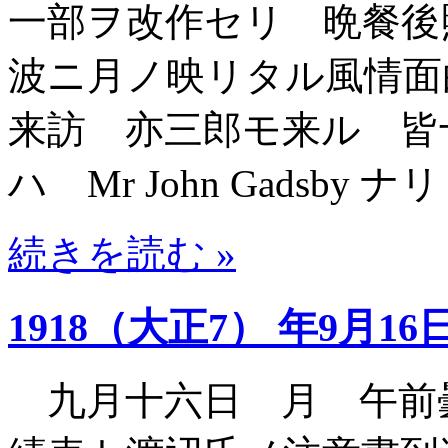
一部ヲ改作セリ 晩餐後
波ニ月ノ映リタル風情面
来訪 亦三郎モ来ル 皆
ハ Mr John Gadsby ナリ
続きを読む »
1918（大正7） 年9月16
九月十六日 月 午前