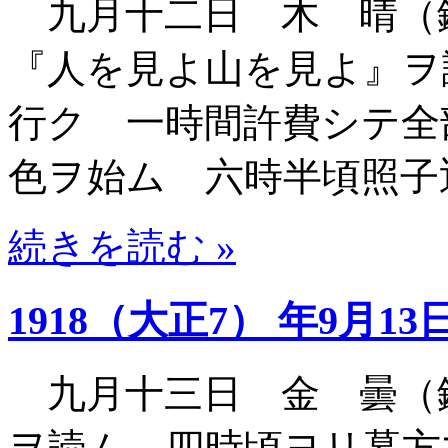
九月十二日 木 晴（
『人を見よ山を見よ』ヲ
行ク 一時間許費シテ全
色ヲ始ム 六時半頃照子
続きを読む »
1918（大正7） 年9月13
九月十三日 金 曇（
ヲ読ム 四時頃ヨリ暮方