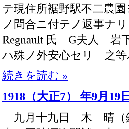
テ現住所裾野駅不二農園
ノ問合ニ付テノ返事ナ
Regnault 氏 G夫
ハ殊ノ外安心セリ 之等
続きを読む »
1918（大正7） 年9月19
九月十九日 木 晴（