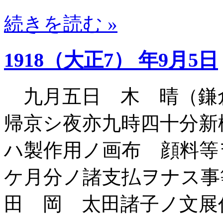
続きを読む »
1918（大正7） 年9月5日
九月五日 木 晴（鎌
帰京シ夜亦九時四十分新
ハ製作用ノ画布 顔料等
ケ月分ノ諸支払ヲナス事
田 岡 太田諸子ノ文展