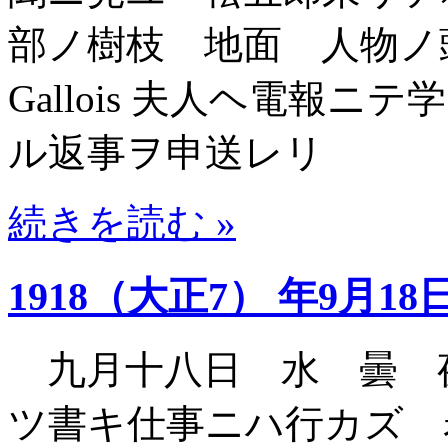
部ノ樹枝 地面 人物
Gallois 夫人ヘ電報
ル返事ヲ申送レリ
続きを読む »
1918（大正7） 年9月18
九月十八日 水 曇 
ツ書キ仕事ニハ行カズ 