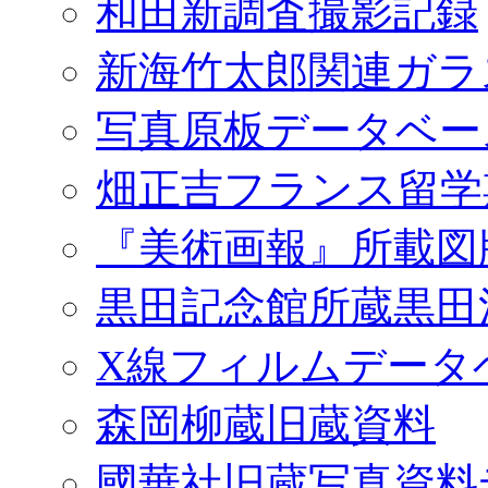
和田新調査撮影記録
新海竹太郎関連ガラ
写真原板データベー
畑正吉フランス留学
『美術画報』所載図
黒田記念館所蔵黒田
X線フィルムデータ
森岡柳蔵旧蔵資料
國華社旧蔵写真資料