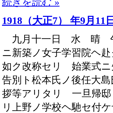
続きを読む »
1918（大正7） 年9月11
九月十一日 水 晴 
ニ新築ノ女子学習院ヘ赴
如ク改称セリ 始業式ニ
告別ト松本氏ノ後任大島
拶等アリタリ 一旦帰邸
リ上野ノ学校ヘ馳セ付ケ