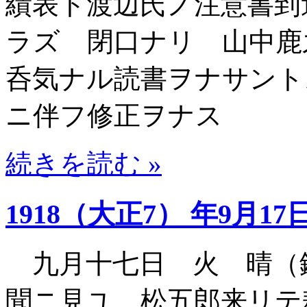
績表ト渡辺氏ノ注意書到
ラズ 閉口ナリ 山中鹿
呑気ナル読書ヲナサント
ニ伴フ修正ヲナス
続きを読む »
1918（大正7） 年9月17
九月十七日 火 晴（
聞ニ見ユ 松五郎来リテ