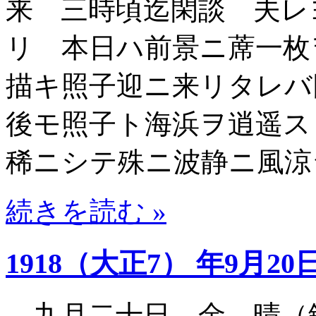
来 三時頃迄閑談 夫レ
リ 本日ハ前景ニ蓆一枚
描キ照子迎ニ来リタレバ
後モ照子ト海浜ヲ逍遥ス
稀ニシテ殊ニ波静ニ風涼
続きを読む »
1918（大正7） 年9月20
九月二十日 金 晴（