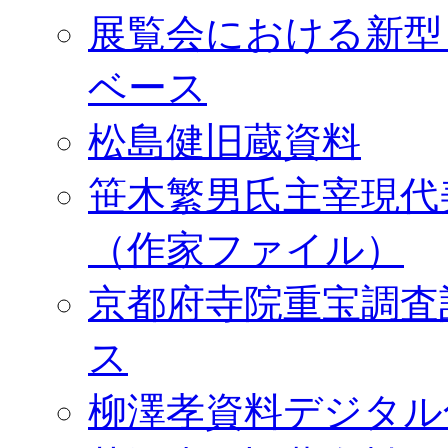
展覧会における新型
ベース
松島健旧蔵資料
笹木繁男氏主宰現代
（作家ファイル）
京都府寺院重宝調査
ス
柳澤孝資料デジタル