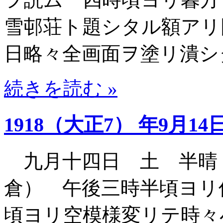
雪邨荘ト題シタル額アリ
日略々全画面ヲ塗リ潰シ
続きを読む »
1918（大正7） 年9月14
九月十四日 土 半晴
倉） 午後三時半頃ヨリ
頃ヨリ空模様変リテ時々