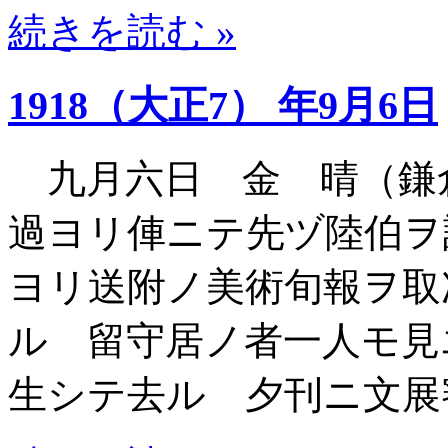
続きを読む »
1918（大正7） 年9月6日
九月六日 金 晴（鎌
過ヨリ俥ニテ先ヅ陸伯ヲ
ヨリ送附ノ美術旬報ヲ取
ル 留守居ノ者一人モ見
生シテ去ル 夕刊ニ文展