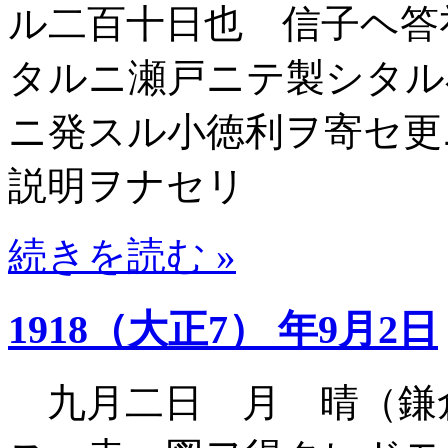
ル二百十日也 信子ヘ答
タルニ瀬戸ニテ製シタル
ニ発スル小徳利ヲ寄セ更
説明ヲナセリ
続きを読む »
1918（大正7） 年9月2日
九月二日 月 晴（鎌