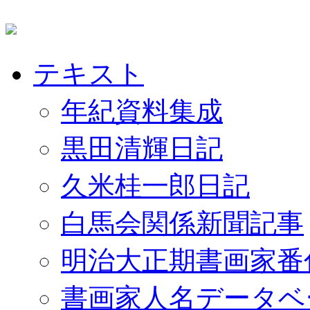
テキスト
年紀資料集成
黒田清輝日記
久米桂一郎日記
白馬会関係新聞記事
明治大正期書画家番
書画家人名データベ