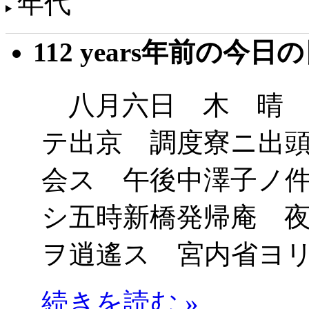
年代
112 years年前の今日
八月六日 木 晴 
テ出京 調度寮ニ出
会ス 午後中澤子ノ
シ五時新橋発帰庵 
ヲ逍遙ス 宮内省ヨ
続きを読む »