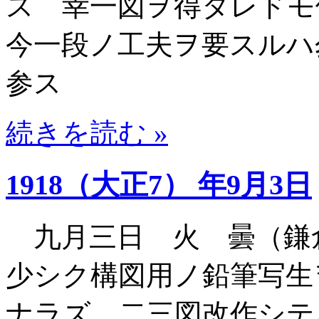
ス 幸一図ヲ得タレド
今一段ノ工夫ヲ要スルハ
参ス
続きを読む »
1918（大正7） 年9月3日
九月三日 火 曇（鎌
少シク構図用ノ鉛筆写生
ナラズ 二三図改作シテ