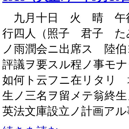
九月十日 火 晴 午
行四人（照子 君子 た
ノ雨潤会ニ出席ス 陸伯
評議ヲ要スル程ノ事モナ
如何ト云フニ在リタリ 
生ノ三名ヲ留メテ翁終生
英法文庫設立ノ計画アル