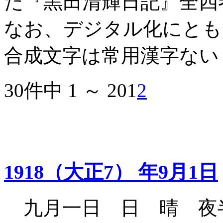
た『黒田清輝日記』全四
なお、デジタル化にとも
合成文字は常用漢字ない
30件中 1 ～ 20
1
2
1918（大正7） 年9月1日
九月一日 日 晴 夜