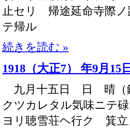
止セリ 帰途延命寺際ノ
テ帰ル
続きを読む »
1918（大正7） 年9月15
九月十五日 日 晴（
クツカレタル気味ニテ碌
ヨリ聴雪荘ヘ行ク 箕立