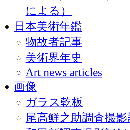
による）
日本美術年鑑
物故者記事
美術界年史
Art news articles
画像
ガラス乾板
尾高鮮之助調査撮影