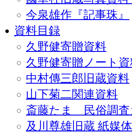
今泉雄作『記事珠』
資料目録
久野健寄贈資料
久野健寄贈ノート資
中村傳三郎旧蔵資料
山下菊二関連資料
斎藤たま 民俗調査
及川尊雄旧蔵 紙媒