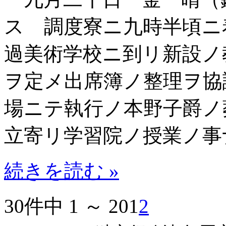
ス 調度寮ニ九時半頃ニ
過美術学校ニ到リ新設ノ
ヲ定メ出席簿ノ整理ヲ協
場ニテ執行ノ本野子爵ノ
立寄リ学習院ノ授業ノ事
続きを読む »
30件中 1 ～ 20
1
2