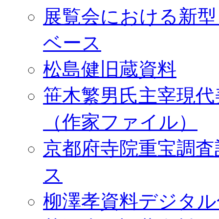
展覧会における新型
ベース
松島健旧蔵資料
笹木繁男氏主宰現代
（作家ファイル）
京都府寺院重宝調査
ス
柳澤孝資料デジタル