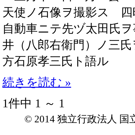
天使ノ石像ヲ撮影ス 四
自動車ニテ先ヅ太田氏ヲ
井（八郎右衛門）ノ三氏
方石原孝三氏ト語ル
続きを読む »
1件中 1 ～ 1
© 2014 独立行政法人