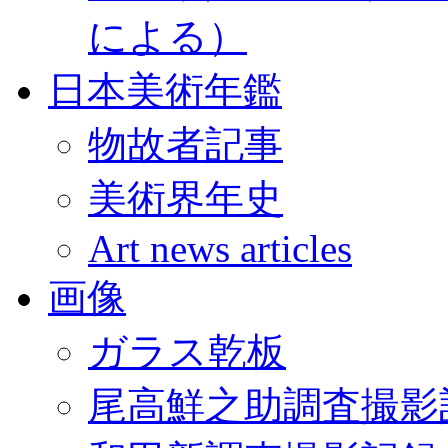
による）
日本美術年鑑
物故者記事
美術界年史
Art news articles
画像
ガラス乾板
尾高鮮之助調査撮影