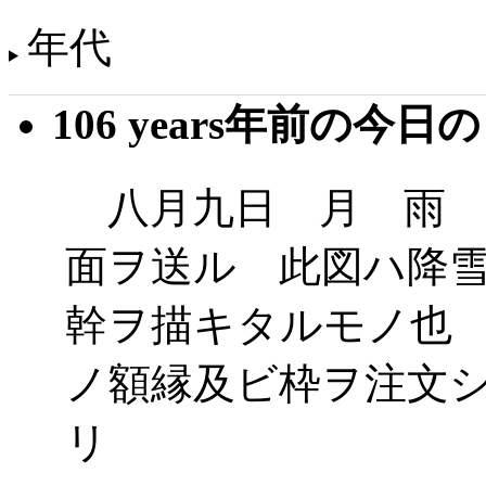
年代
106 years年前の今日
八月九日 月 雨 
面ヲ送ル 此図ハ降
幹ヲ描キタルモノ也
ノ額縁及ビ枠ヲ注文
リ