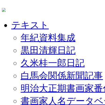
テキスト
年紀資料集成
黒田清輝日記
久米桂一郎日記
白馬会関係新聞記事
明治大正期書画家番
書画家人名データベ