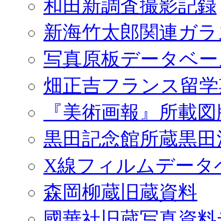
和田新調査撮影記録
新海竹太郎関連ガラ
写真原板データベー
畑正吉フランス留学
『美術画報』所載図
黒田記念館所蔵黒田
X線フィルムデータ
森岡柳蔵旧蔵資料
國華社旧蔵写真資料