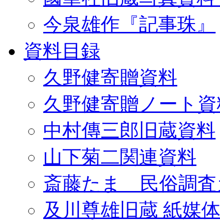
今泉雄作『記事珠』
資料目録
久野健寄贈資料
久野健寄贈ノート資
中村傳三郎旧蔵資料
山下菊二関連資料
斎藤たま 民俗調査
及川尊雄旧蔵 紙媒