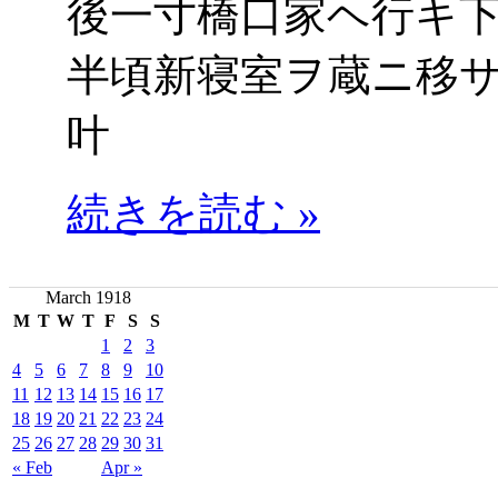
後一寸橋口家ヘ行キ
半頃新寝室ヲ蔵ニ移
叶
続きを読む »
March 1918
M
T
W
T
F
S
S
1
2
3
4
5
6
7
8
9
10
11
12
13
14
15
16
17
18
19
20
21
22
23
24
25
26
27
28
29
30
31
« Feb
Apr »