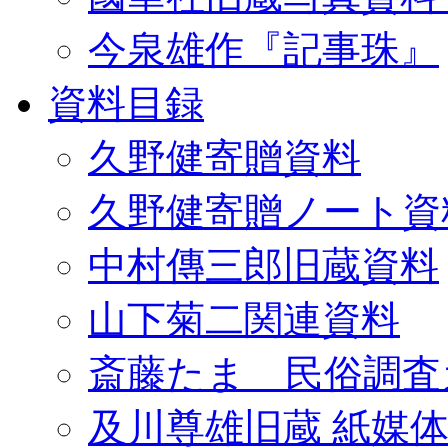
今泉雄作『記事珠』
資料目録
久野健寄贈資料
久野健寄贈ノート資
中村傳三郎旧蔵資料
山下菊二関連資料
斎藤たま 民俗調査
及川尊雄旧蔵 紙媒