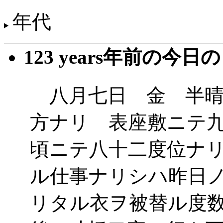
年代
123 years年前の今日
八月七日 金 半晴
方ナリ 表座敷ニテ
頃ニテ八十二度位ナ
ル仕事ナリシハ昨日
リタル衣ヲ被替ル度