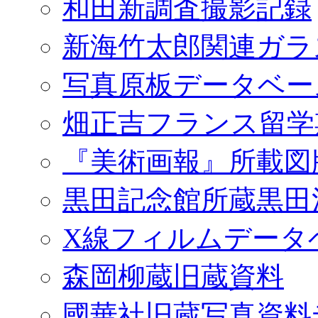
和田新調査撮影記録
新海竹太郎関連ガラ
写真原板データベー
畑正吉フランス留学
『美術画報』所載図
黒田記念館所蔵黒田
X線フィルムデータ
森岡柳蔵旧蔵資料
國華社旧蔵写真資料