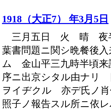
1918（大正7） 年3月5日
三月五日 火 晴 夜
葉書問題ニ関シ晩餐後入
ム 金山平三九時半頃来
序ニ出京シタル由ナリ 
ヲイヂクル 亦デ氏ノ
照子ノ報告スル所ニ依レ