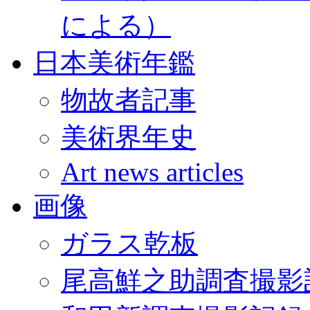
による）
日本美術年鑑
物故者記事
美術界年史
Art news articles
画像
ガラス乾板
尾高鮮之助調査撮影