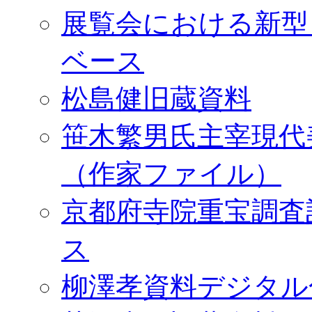
展覧会における新型
ベース
松島健旧蔵資料
笹木繁男氏主宰現代
（作家ファイル）
京都府寺院重宝調査
ス
柳澤孝資料デジタル