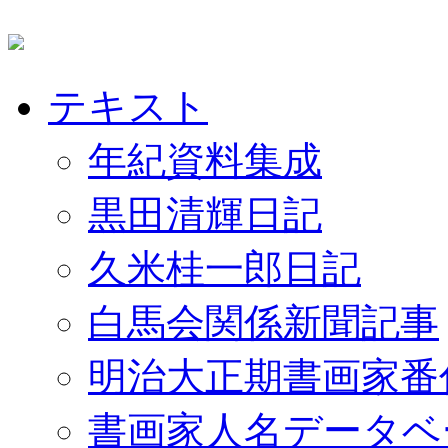
テキスト
年紀資料集成
黒田清輝日記
久米桂一郎日記
白馬会関係新聞記事
明治大正期書画家番
書画家人名データベ