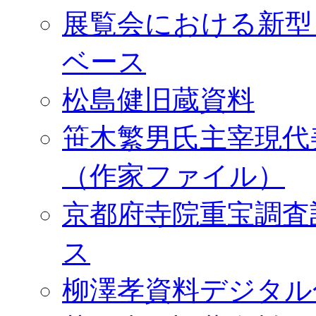
展覧会における新型
ベース
松島健旧蔵資料
笹木繁男氏主宰現代
（作家ファイル）
京都府寺院重宝調査
ス
柳澤孝資料デジタル