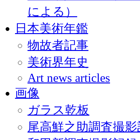
による）
日本美術年鑑
物故者記事
美術界年史
Art news articles
画像
ガラス乾板
尾高鮮之助調査撮影