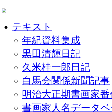
テキスト
年紀資料集成
黒田清輝日記
久米桂一郎日記
白馬会関係新聞記事
明治大正期書画家番
書画家人名データベ