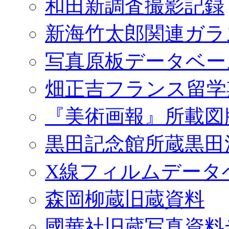
和田新調査撮影記録
新海竹太郎関連ガラ
写真原板データベー
畑正吉フランス留学
『美術画報』所載図
黒田記念館所蔵黒田
X線フィルムデータ
森岡柳蔵旧蔵資料
國華社旧蔵写真資料