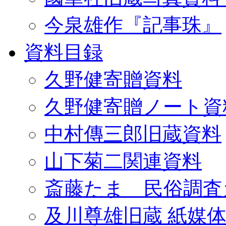
今泉雄作『記事珠』
資料目録
久野健寄贈資料
久野健寄贈ノート資
中村傳三郎旧蔵資料
山下菊二関連資料
斎藤たま 民俗調査
及川尊雄旧蔵 紙媒