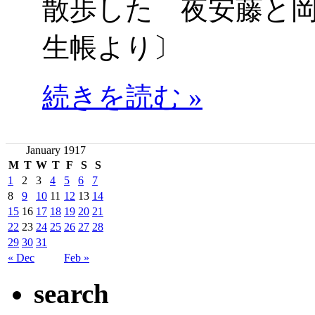
散歩した 夜安藤と
生帳より〕
続きを読む »
January 1917
M
T
W
T
F
S
S
1
2
3
4
5
6
7
8
9
10
11
12
13
14
15
16
17
18
19
20
21
22
23
24
25
26
27
28
29
30
31
« Dec
Feb »
search