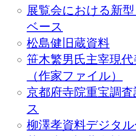
展覧会における新型
ベース
松島健旧蔵資料
笹木繁男氏主宰現代
（作家ファイル）
京都府寺院重宝調査
ス
柳澤孝資料デジタル