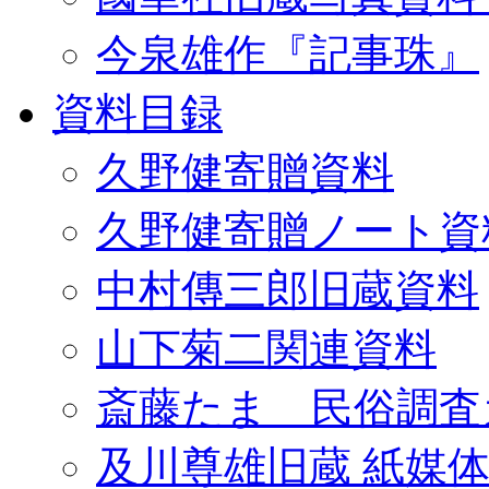
今泉雄作『記事珠』
資料目録
久野健寄贈資料
久野健寄贈ノート資
中村傳三郎旧蔵資料
山下菊二関連資料
斎藤たま 民俗調査
及川尊雄旧蔵 紙媒