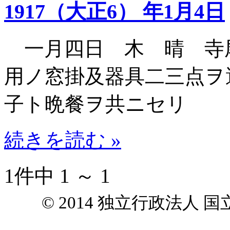
1917（大正6） 年1月4日
一月四日 木 晴 寺
用ノ窓掛及器具二三点ヲ
子ト晩餐ヲ共ニセリ
続きを読む »
1件中 1 ～ 1
© 2014 独立行政法人