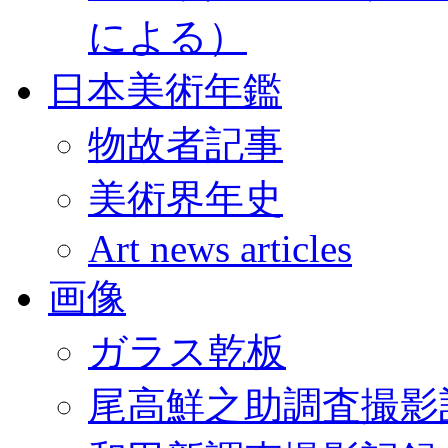
による）
日本美術年鑑
物故者記事
美術界年史
Art news articles
画像
ガラス乾板
尾高鮮之助調査撮影