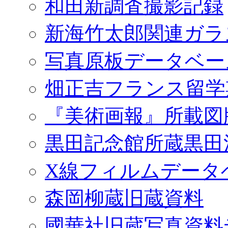
和田新調査撮影記録
新海竹太郎関連ガラ
写真原板データベー
畑正吉フランス留学
『美術画報』所載図
黒田記念館所蔵黒田
X線フィルムデータ
森岡柳蔵旧蔵資料
國華社旧蔵写真資料