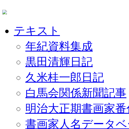
テキスト
年紀資料集成
黒田清輝日記
久米桂一郎日記
白馬会関係新聞記事
明治大正期書画家番
書画家人名データベ