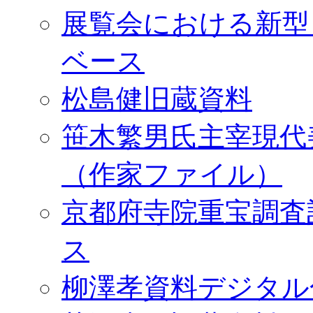
展覧会における新型
ベース
松島健旧蔵資料
笹木繁男氏主宰現代
（作家ファイル）
京都府寺院重宝調査
ス
柳澤孝資料デジタル