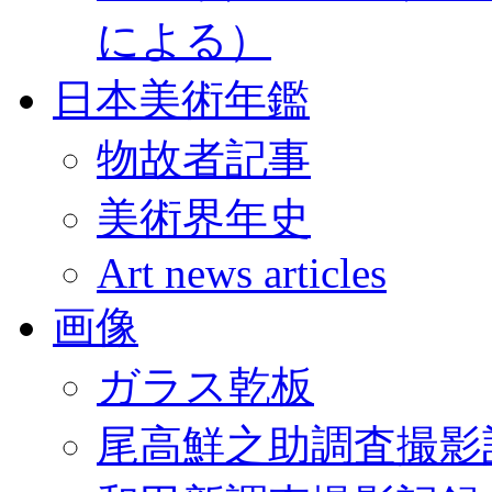
による）
日本美術年鑑
物故者記事
美術界年史
Art news articles
画像
ガラス乾板
尾高鮮之助調査撮影