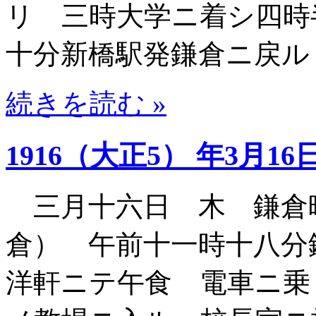
リ 三時大学ニ着シ四時
十分新橋駅発鎌倉ニ戻ル
続きを読む »
1916（大正5） 年3月16
三月十六日 木 鎌倉
倉） 午前十一時十八分
洋軒ニテ午食 電車ニ乗