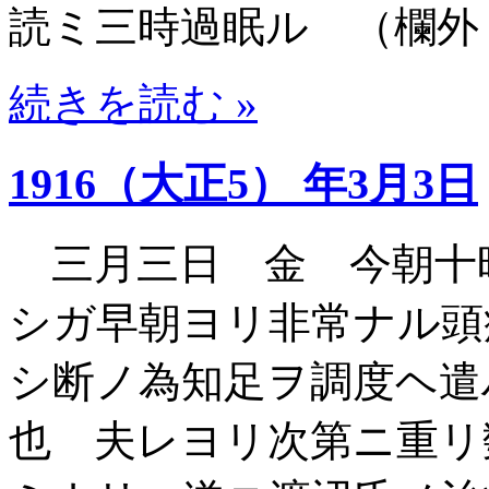
読ミ三時過眠ル （欄外
続きを読む »
1916（大正5） 年3月3日
三月三日 金 今朝十
シガ早朝ヨリ非常ナル頭
シ断ノ為知足ヲ調度ヘ遣
也 夫レヨリ次第ニ重リ