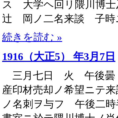
ス 大学ヘ回リ隈川博士
辻 岡ノ二名来談 子時
続きを読む »
1916（大正5） 年3月7日
三月七日 火 午後曇
産印材売却ノ希望ニテ来
ノ名刺ヲ与フ 午後二時