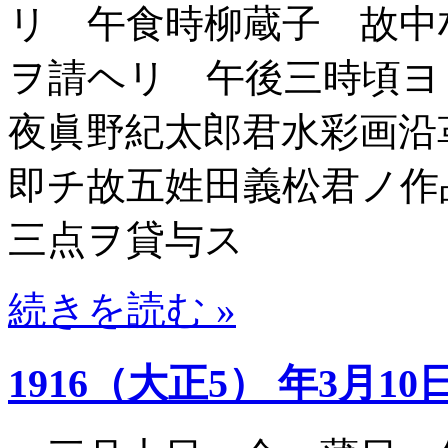
リ 午食時柳蔵子 故中
ヲ請ヘリ 午後三時頃
夜眞野紀太郎君水彩画
即チ故五姓田義松君ノ作
三点ヲ貸与ス
続きを読む »
1916（大正5） 年3月10