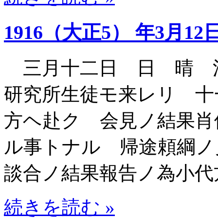
1916（大正5） 年3月12
三月十二日 日 晴 
研究所生徒モ来レリ 十
方ヘ赴ク 会見ノ結果肖
ル事トナル 帰途頼綱ノ
談合ノ結果報告ノ為小代
続きを読む »