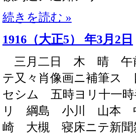
続きを読む »
1916（大正5） 年3月2日
三月二日 木 晴 午
テ又々肖像画ニ補筆ス 
セシム 五時ヨリ十一時
リ 綱島 小川 山本 
崎 大槻 寝床ニテ新聞