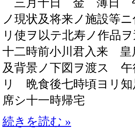
三月十日 金 薄日 
ノ現状及将来ノ施設等ニ
リ使ヲ以テ北寿ノ作品
十二時前小川君入来 皇
及背景ノ下図ヲ渡ス 午
リ 晩食後七時頃ヨリ知
席シ十一時帰宅
続きを読む »