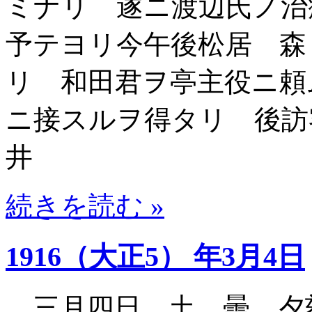
ミナリ 遂ニ渡辺氏ノ
予テヨリ今午後松居 森
リ 和田君ヲ亭主役ニ頼
ニ接スルヲ得タリ 後訪
井
続きを読む »
1916（大正5） 年3月4日
三月四日 土 曇 夕