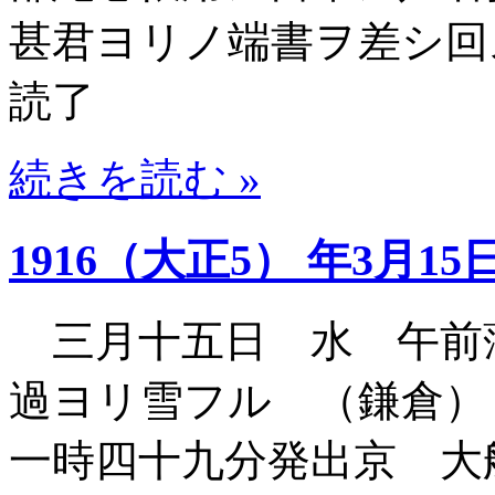
甚君ヨリノ端書ヲ差シ回
読了
続きを読む »
1916（大正5） 年3月15
三月十五日 水 午前
過ヨリ雪フル （鎌倉）
一時四十九分発出京 大