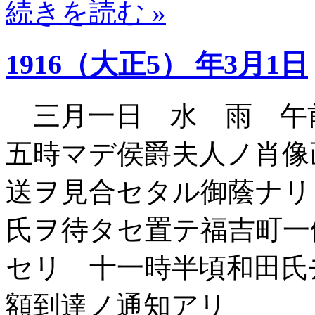
続きを読む »
1916（大正5） 年3月1日
三月一日 水 雨 午
五時マデ侯爵夫人ノ肖像
送ヲ見合セタル御蔭ナリ
氏ヲ待タセ置テ福吉町一
セリ 十一時半頃和田氏
額到達ノ通知アリ