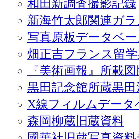
和田新調査撮影記録
新海竹太郎関連ガラ
写真原板データベー
畑正吉フランス留学
『美術画報』所載図
黒田記念館所蔵黒田
X線フィルムデータ
森岡柳蔵旧蔵資料
國華社旧蔵写真資料