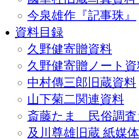
今泉雄作『記事珠』
資料目録
久野健寄贈資料
久野健寄贈ノート資
中村傳三郎旧蔵資料
山下菊二関連資料
斎藤たま 民俗調査
及川尊雄旧蔵 紙媒