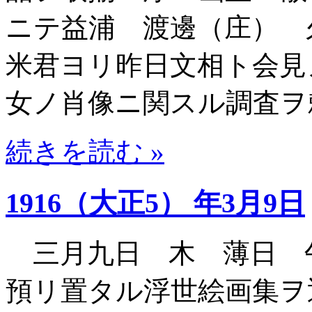
ニテ益浦 渡邊（庄） 
米君ヨリ昨日文相ト会見
女ノ肖像ニ関スル調査ヲ
続きを読む »
1916（大正5） 年3月9日
三月九日 木 薄日 
預リ置タル浮世絵画集ヲ