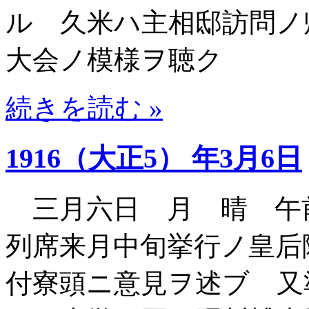
ル 久米ハ主相邸訪問ノ
大会ノ模様ヲ聴ク
続きを読む »
1916（大正5） 年3月6日
三月六日 月 晴 午
列席来月中旬挙行ノ皇后
付寮頭ニ意見ヲ述ブ 又