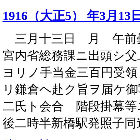
1916（大正5） 年3月13
三月十三日 月 午前
宮内省総務課ニ出頭シ父
ヨリノ手当金三百円受領
リ鎌倉ヘ赴ク旨ヲ届ケ御
二氏ト会合 階段掛幕等
後二時半新橋駅発照子同