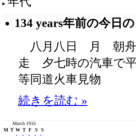
年代
134 years年前の今日
八月八日 月 朝舟
走 夕七時の汽車で
等同道火車見物
続きを読む »
March 1916
M
T
W
T
F
S
S