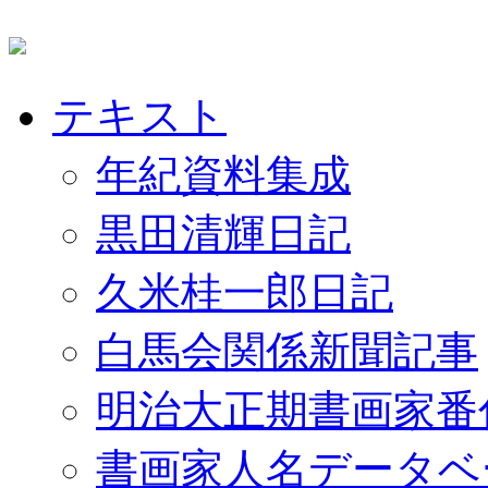
テキスト
年紀資料集成
黒田清輝日記
久米桂一郎日記
白馬会関係新聞記事
明治大正期書画家番
書画家人名データベ