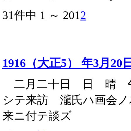
31件中 1 ～ 20
1
2
1916（大正5） 年3月20
二月二十日 日 晴 
シテ来訪 瀧氏ハ画会ノ
来ニ付テ談ズ