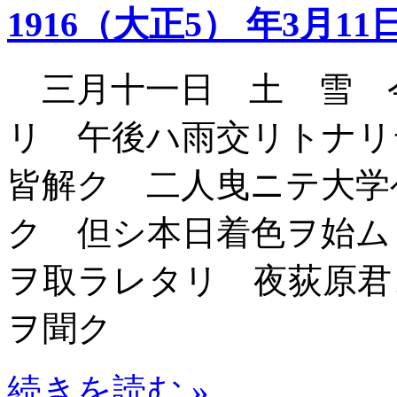
1916（大正5） 年3月11
三月十一日 土 雪 
リ 午後ハ雨交リトナリ
皆解ク 二人曳ニテ大学
ク 但シ本日着色ヲ始ム
ヲ取ラレタリ 夜荻原君
ヲ聞ク
続きを読む »