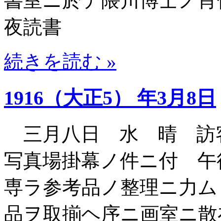
書室ニ於テ隈川博士ノ
夜読書
続きを読む »
1916（大正5） 年3月8日
三月八日 水 晴 訪
写真場掛幕ノ件ニ付 午
専ラ参考品ノ整理ニ力ム
品ヲ取揃ヘ序ニ画室ニ散