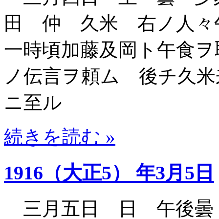
田 仲 久米 右ノ人々
一時頃加藤及岡ト午食ヲ
ノ伝言ヲ頼ム 後チ久米
ニ至ル
続きを読む »
1916（大正5） 年3月5日
三月五日 日 午後曇