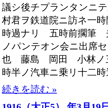
議シ後チプランタンニテ
村君ヲ鉄道院ニ訪ネ一時
時過ナリ 五時前擱筆 
ノパンテオン会ニ出席セ
也 藤島 岡田 小林ノ
時半ノ汽車ニ乗リ十二時
続きを読む »
1916（大正5） 年3月19