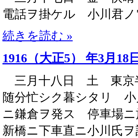
電話ヲ掛ケル 小川君ノ
続きを読む »
1916（大正5） 年3月18
三月十八日 土 東京
随分忙シク暮シタリ 小
ニ鎌倉ヲ発ス 停車場
新橋ニ下車直ニ小川氏ヲ