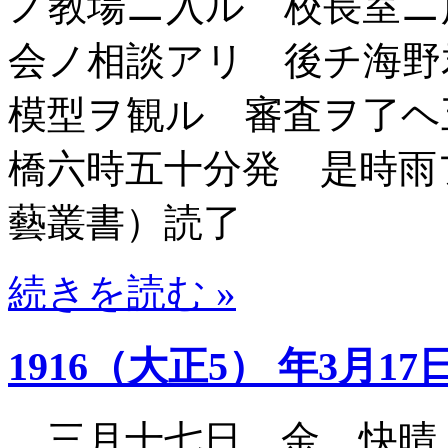
ノ教場ニ入ル 校長室ニ
会ノ相談アリ 後チ海野
模型ヲ観ル 審査ヲ了ヘ
橋六時五十分発 是時雨
藝叢書）読了
続きを読む »
1916（大正5） 年3月17
三月十七日 金 快晴