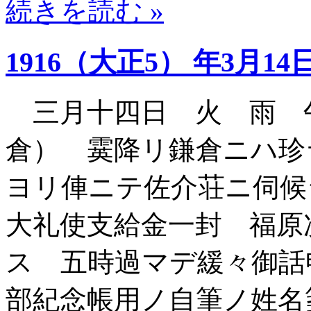
続きを読む »
1916（大正5） 年3月14
三月十四日 火 雨 
倉） 霙降リ鎌倉ニハ珍
ヨリ俥ニテ佐介荘ニ伺候
大礼使支給金一封 福原
ス 五時過マデ緩々御話
部紀念帳用ノ自筆ノ姓名