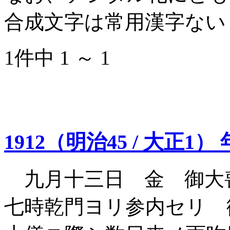
合成文字は常用漢字ない
1件中 1 ～ 1
1912（明治45 / 大正1）
九月十三日 金 御大
七時乾門ヨリ参内セリ 