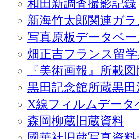
和田新調査撮影記録
新海竹太郎関連ガラ
写真原板データベー
畑正吉フランス留学
『美術画報』所載図
黒田記念館所蔵黒田
X線フィルムデータ
森岡柳蔵旧蔵資料
國華社旧蔵写真資料