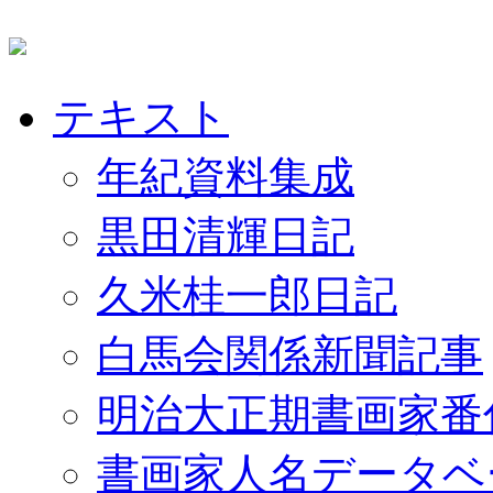
テキスト
年紀資料集成
黒田清輝日記
久米桂一郎日記
白馬会関係新聞記事
明治大正期書画家番
書画家人名データベ