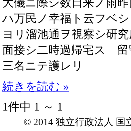
大儀ニ際シ数日来ノ雨昨
ハ万民ノ幸福ト云フベシ
ヨリ溜池通ヲ視察シ研究
面接シ二時過帰宅ス 留
三名ニテ護レリ
続きを読む »
1件中 1 ～ 1
© 2014 独立行政法人