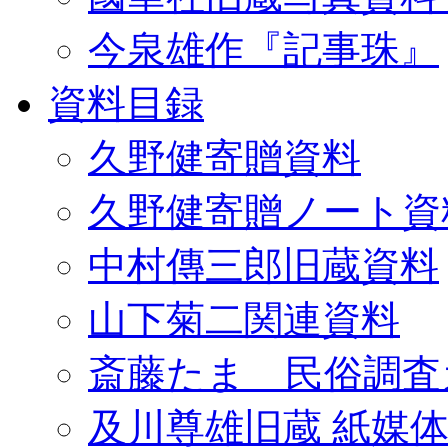
今泉雄作『記事珠』
資料目録
久野健寄贈資料
久野健寄贈ノート資
中村傳三郎旧蔵資料
山下菊二関連資料
斎藤たま 民俗調査
及川尊雄旧蔵 紙媒