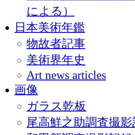
による）
日本美術年鑑
物故者記事
美術界年史
Art news articles
画像
ガラス乾板
尾高鮮之助調査撮影