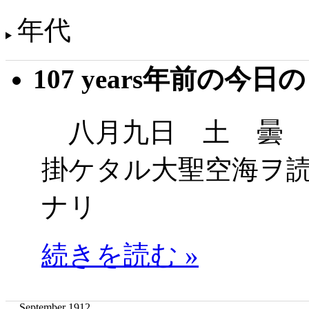
年代
107 years年前の今日
八月九日 土 曇 
掛ケタル大聖空海ヲ
ナリ
続きを読む »
September 1912