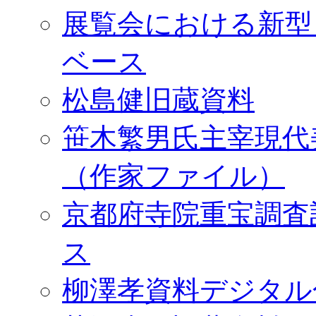
展覧会における新型
ベース
松島健旧蔵資料
笹木繁男氏主宰現代
（作家ファイル）
京都府寺院重宝調査
ス
柳澤孝資料デジタル