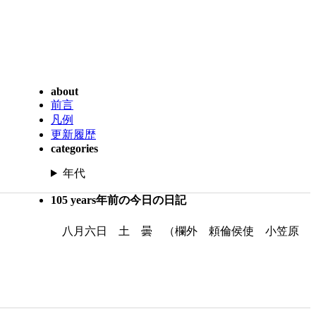
about
前言
凡例
更新履歴
categories
年代
105 years年前の今日の日記
八月六日 土 曇 （欄外 頼倫侯使 小笠原