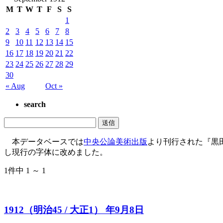
M
T
W
T
F
S
S
1
2
3
4
5
6
7
8
9
10
11
12
13
14
15
16
17
18
19
20
21
22
23
24
25
26
27
28
29
30
« Aug
Oct »
search
本データベースでは
中央公論美術出版
より刊行された『黒
し現行の字体に改めました。
1件中 1 ～ 1
1912（明治45 / 大正1） 年9月8日