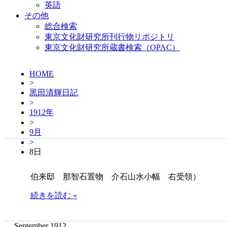
英語
その他
総合検索
東京文化財研究所刊行物リポジトリ
東京文化財研究所蔵書検索（OPAC）
HOME
>
黒田清輝日記
>
1912年
>
9月
>
8日
伯来邸 那智石置物 介石山水小幅 右受領）
続きを読む »
September 1912