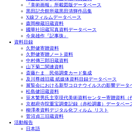
『美術画報』所載図版データベース
黒田記念館所蔵黒田清輝作品集
X線フィルムデータベース
森岡柳蔵旧蔵資料
國華社旧蔵写真資料データベース
今泉雄作『記事珠』
資料目録
久野健寄贈資料
久野健寄贈ノート資料
中村傳三郎旧蔵資料
山下菊二関連資料
斎藤たま 民俗調査カード集成
及川尊雄旧蔵 紙媒体資料目録データベース
展覧会における新型コロナウイルスの影響データ
松島健旧蔵資料
笹木繁男氏主宰現代美術資料センター寄贈資料（
京都府寺院重宝調査記録（赤松調書）データベー
柳澤孝資料デジタル化フィルム_リスト
菅沼貞三旧蔵資料
活動報告
日本語