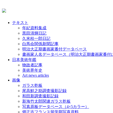
テキスト
年紀資料集成
黒田清輝日記
久米桂一郎日記
白馬会関係新聞記事
明治大正期書画家番付データベース
書画家人名データベース（明治大正期書画家番付
日本美術年鑑
物故者記事
美術界年史
Art news articles
画像
ガラス乾板
尾高鮮之助調査撮影記録
和田新調査撮影記録
新海竹太郎関連ガラス乾板
写真原板データベース（4×5カラー）
畑正吉フランス留学期写真資料