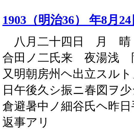
1903（明治36） 年8月2
八月二十四日 月 晴
合田ノ二氏来 夜湯浅 
又明朝房州ヘ出立スルト
日午後久シ振ニ春図ヲ少
倉避暑中ノ細谷氏ヘ昨日
返事アリ