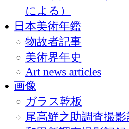
による）
日本美術年鑑
物故者記事
美術界年史
Art news articles
画像
ガラス乾板
尾高鮮之助調査撮影