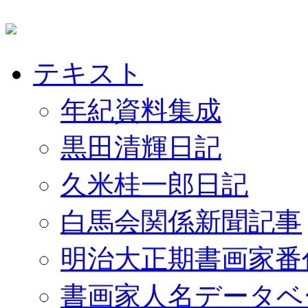
テキスト
年紀資料集成
黒田清輝日記
久米桂一郎日記
白馬会関係新聞記事
明治大正期書画家番
書画家人名データベ