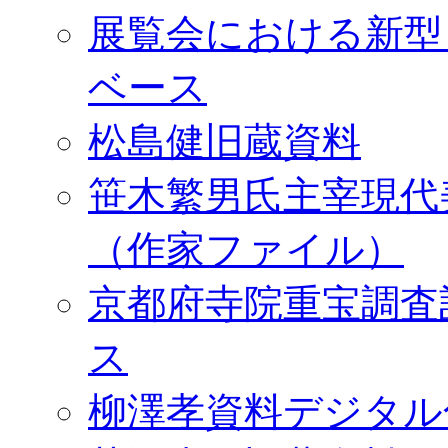
展覧会における新型
ベース
松島健旧蔵資料
笹木繁男氏主宰現代
（作家ファイル）
京都府寺院重宝調査
ス
柳澤孝資料デジタル