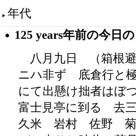
年代
125 years年前の今日
八月九日 （箱根避
ニハ非ず 底倉行と
にて出懸け拙者はぼ
富士見亭に到る 去
久米 岩村 佐野 