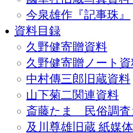
今泉雄作『記事珠』
資料目録
久野健寄贈資料
久野健寄贈ノート資
中村傳三郎旧蔵資料
山下菊二関連資料
斎藤たま 民俗調査
及川尊雄旧蔵 紙媒