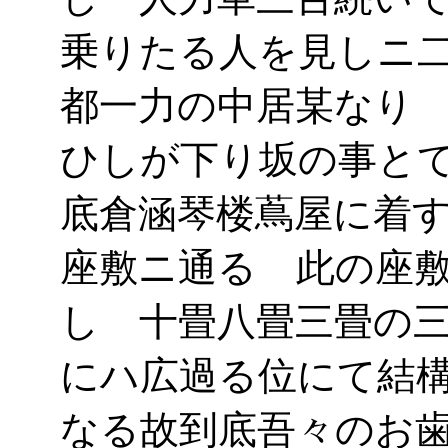
乗りたる人を見しニ
都一力の中居某なり
ひしが下り坂の事と
底倉涵琴楼蔦屋に着
座敷ニ通る 此の座
し 十畳八畳三畳の
にハ広過る位にて結
なる故到底吾々のお