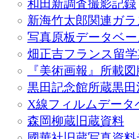
和田新調査撮影記録
新海竹太郎関連ガラ
写真原板データベー
畑正吉フランス留学
『美術画報』所載図
黒田記念館所蔵黒田
X線フィルムデータ
森岡柳蔵旧蔵資料
國華社旧蔵写真資料