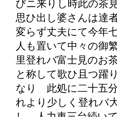
びニ来りし時此の茶
思ひ出し婆さんは達
変らず丈夫にて今年
人も置いて中々の御
里登れバ富士見のお
と称して歌ひ且つ躍
なり 此処に二十五
れより少しく登れバ
し 人力車三台続い