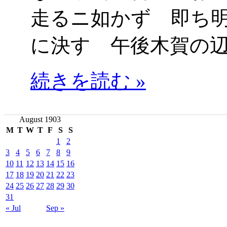
走るニ如かず 即ち
に決す 午後木賀の
続きを読む »
August 1903
M
T
W
T
F
S
S
1
2
3
4
5
6
7
8
9
10
11
12
13
14
15
16
17
18
19
20
21
22
23
24
25
26
27
28
29
30
31
« Jul
Sep »