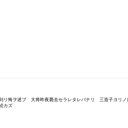
到リ悔ヲ述ブ 大将昨夜薨去セラレタレバナリ 三造子ヨリノ
続カズ