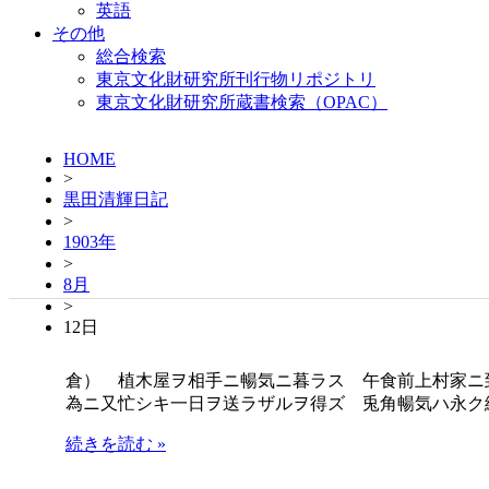
英語
その他
総合検索
東京文化財研究所刊行物リポジトリ
東京文化財研究所蔵書検索（OPAC）
HOME
>
黒田清輝日記
>
1903年
>
8月
>
12日
倉） 植木屋ヲ相手ニ暢気ニ暮ラス 午食前上村家ニ
為ニ又忙シキ一日ヲ送ラザルヲ得ズ 兎角暢気ハ永ク
続きを読む »