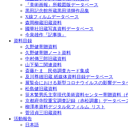
『美術画報』所載図版データベース
黒田記念館所蔵黒田清輝作品集
X線フィルムデータベース
森岡柳蔵旧蔵資料
國華社旧蔵写真資料データベース
今泉雄作『記事珠』
資料目録
久野健寄贈資料
久野健寄贈ノート資料
中村傳三郎旧蔵資料
山下菊二関連資料
斎藤たま 民俗調査カード集成
及川尊雄旧蔵 紙媒体資料目録データベース
展覧会における新型コロナウイルスの影響データ
松島健旧蔵資料
笹木繁男氏主宰現代美術資料センター寄贈資料（
京都府寺院重宝調査記録（赤松調書）データベー
柳澤孝資料デジタル化フィルム_リスト
菅沼貞三旧蔵資料
活動報告
日本語