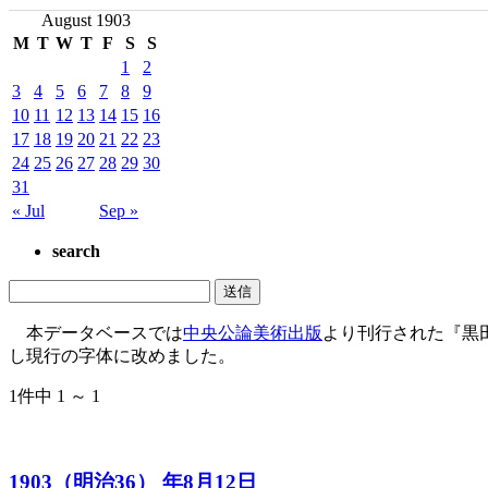
August 1903
M
T
W
T
F
S
S
1
2
3
4
5
6
7
8
9
10
11
12
13
14
15
16
17
18
19
20
21
22
23
24
25
26
27
28
29
30
31
« Jul
Sep »
search
本データベースでは
中央公論美術出版
より刊行された『黒
し現行の字体に改めました。
1件中 1 ～ 1
1903（明治36） 年8月12日