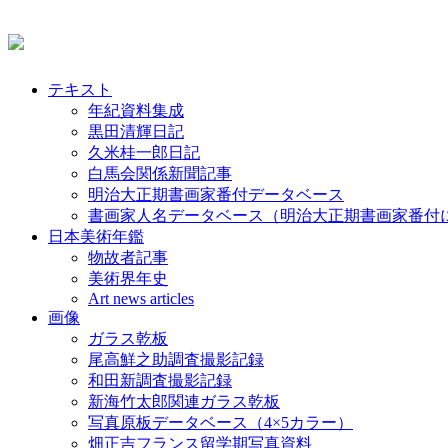
テキスト
年紀資料集成
黒田清輝日記
久米桂一郎日記
白馬会関係新聞記事
明治大正期書画家番付データベース
書画家人名データベース（明治大正期書画家番付
日本美術年鑑
物故者記事
美術界年史
Art news articles
画像
ガラス乾板
尾高鮮之助調査撮影記録
和田新調査撮影記録
新海竹太郎関連ガラス乾板
写真原板データベース（4×5カラー）
畑正吉フランス留学期写真資料