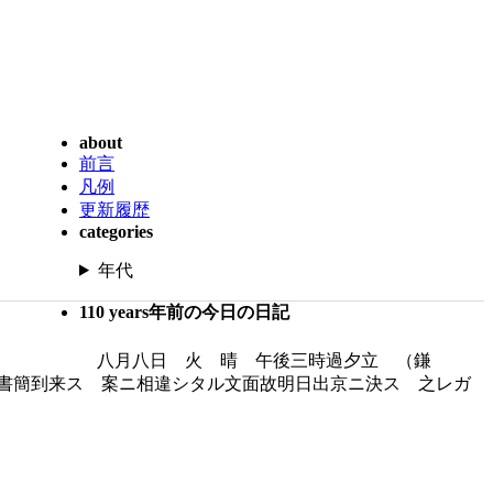
about
前言
凡例
更新履歴
categories
年代
110 years年前の今日の日記
八月八日 火 晴 午後三時過夕立 （鎌
書簡到来ス 案ニ相違シタル文面故明日出京ニ決ス 之レガ