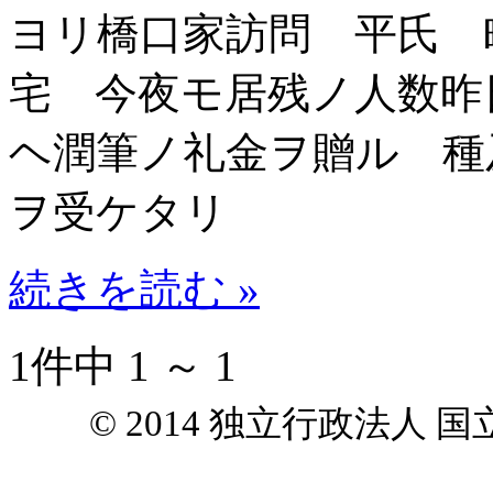
ヨリ橋口家訪問 平氏 
宅 今夜モ居残ノ人数昨
ヘ潤筆ノ礼金ヲ贈ル 種
ヲ受ケタリ
続きを読む »
1件中 1 ～ 1
© 2014 独立行政法人