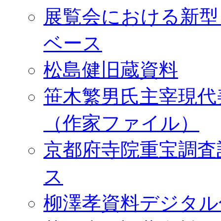
展覧会における新型
ベース
松島健旧蔵資料
笹木繁男氏主宰現代
（作家ファイル）
京都府寺院重宝調査
ス
柳澤孝資料デジタル