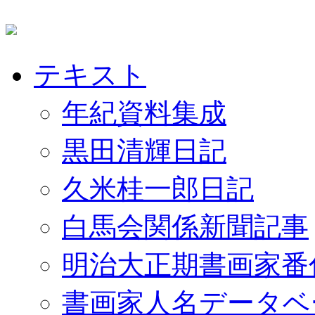
テキスト
年紀資料集成
黒田清輝日記
久米桂一郎日記
白馬会関係新聞記事
明治大正期書画家番
書画家人名データベ