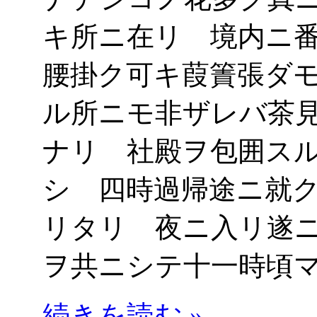
キ所ニ在リ 境内ニ
腰掛ク可キ葭簀張ダ
ル所ニモ非ザレバ茶
ナリ 社殿ヲ包囲ス
シ 四時過帰途ニ就
リタリ 夜ニ入リ遂
ヲ共ニシテ十一時頃
続きを読む »