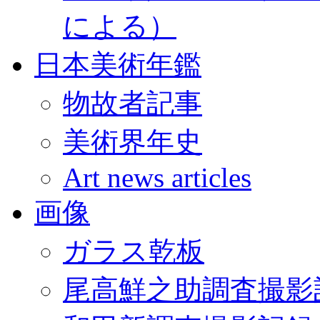
による）
日本美術年鑑
物故者記事
美術界年史
Art news articles
画像
ガラス乾板
尾高鮮之助調査撮影