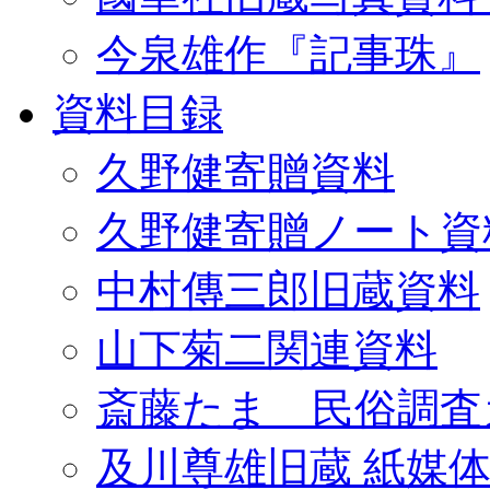
今泉雄作『記事珠』
資料目録
久野健寄贈資料
久野健寄贈ノート資
中村傳三郎旧蔵資料
山下菊二関連資料
斎藤たま 民俗調査
及川尊雄旧蔵 紙媒