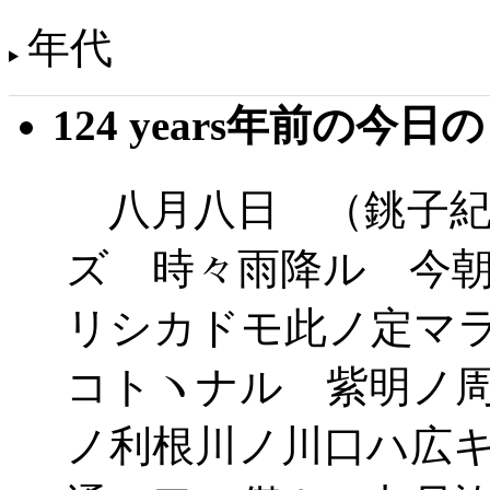
年代
124 years年前の今日
八月八日 （銚子紀
ズ 時々雨降ル 今
リシカドモ此ノ定マ
コトヽナル 紫明ノ
ノ利根川ノ川口ハ広