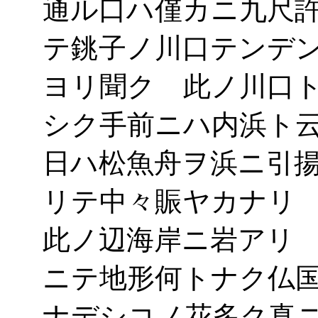
通ル口ハ僅カニ九尺
テ銚子ノ川口テンデ
ヨリ聞ク 此ノ川口
シク手前ニハ内浜ト
日ハ松魚舟ヲ浜ニ引
リテ中々賑ヤカナリ
此ノ辺海岸ニ岩アリ
ニテ地形何トナク仏
ナデシコノ花多ク真