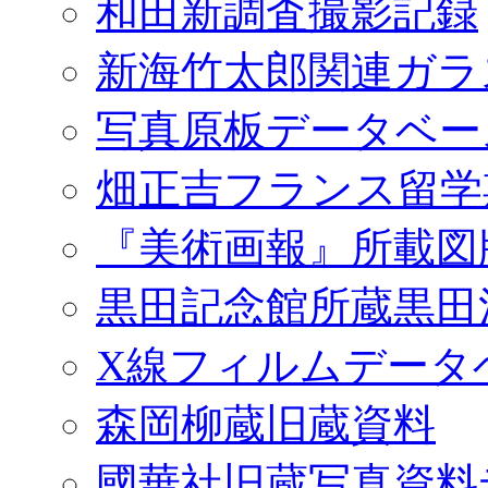
和田新調査撮影記録
新海竹太郎関連ガラ
写真原板データベー
畑正吉フランス留学
『美術画報』所載図
黒田記念館所蔵黒田
X線フィルムデータ
森岡柳蔵旧蔵資料
國華社旧蔵写真資料