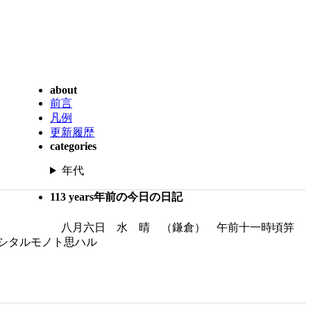
about
前言
凡例
更新履歴
categories
年代
113 years年前の今日の日記
八月六日 水 晴 （鎌倉） 午前十一時頃笄
シタルモノト思ハル