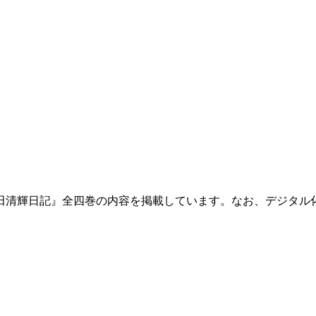
田清輝日記』全四巻の内容を掲載しています。なお、デジタル