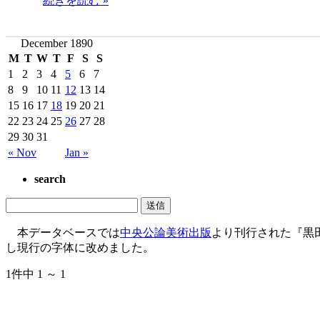
続きを読む »
December 1890
M
T
W
T
F
S
S
1
2
3
4
5
6
7
8
9
10
11
12
13
14
15
16
17
18
19
20
21
22
23
24
25
26
27
28
29
30
31
« Nov
Jan »
search
本データベースでは
中央公論美術出版
より刊行された『黒
し現行の字体に改めました。
1件中 1 ～ 1