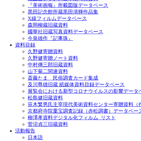
『美術画報』所載図版データベース
黒田記念館所蔵黒田清輝作品集
X線フィルムデータベース
森岡柳蔵旧蔵資料
國華社旧蔵写真資料データベース
今泉雄作『記事珠』
資料目録
久野健寄贈資料
久野健寄贈ノート資料
中村傳三郎旧蔵資料
山下菊二関連資料
斎藤たま 民俗調査カード集成
及川尊雄旧蔵 紙媒体資料目録データベース
展覧会における新型コロナウイルスの影響データ
松島健旧蔵資料
笹木繁男氏主宰現代美術資料センター寄贈資料（
京都府寺院重宝調査記録（赤松調書）データベー
柳澤孝資料デジタル化フィルム_リスト
菅沼貞三旧蔵資料
活動報告
日本語