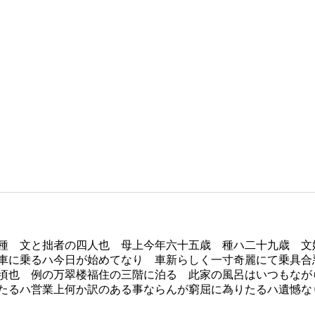
種 文と拙者の四人也 母上今年六十五歳 種ハ二十九歳 文
車に乗るハ今日が始めてなり 車新らしく一寸奇麗にて乗具合
頃也 例の万翠楼福住の三階に泊る 此家の風呂はいつもなが
たるハ営業上何か訳のある事ならんが窮屈に為りたるハ遺憾な