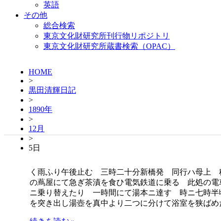
英語
その他
総合検索
東京文化財研究所刊行物リポジトリ
東京文化財研究所蔵書検索（OPAC）
HOME
>
黒田清輝日記
>
1890年
>
12月
>
5日
く雨ふり午後止む 三時二十分新橋発 同行ハ母上 
の蔦屋にて急ぎ茶漬を食ひ電気鉄道に乗る 此処の電
ニ乗り替えたり 一時間にて湯本ニ達す 時ニ七時半
を突き出し湯壺を真中より二つに分けて浴室を狭ばめ