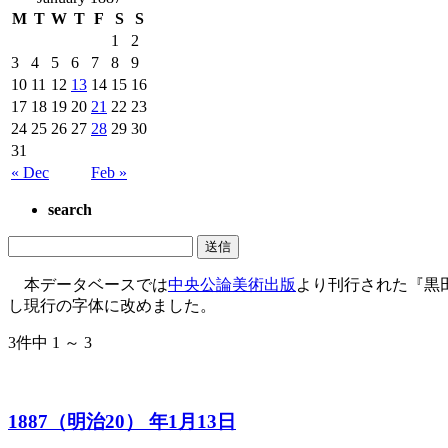
M
T
W
T
F
S
S
1
2
3
4
5
6
7
8
9
10
11
12
13
14
15
16
17
18
19
20
21
22
23
24
25
26
27
28
29
30
31
« Dec
Feb »
search
本データベースでは
中央公論美術出版
より刊行された『黒
し現行の字体に改めました。
3件中 1 ～ 3
1887（明治20） 年1月13日