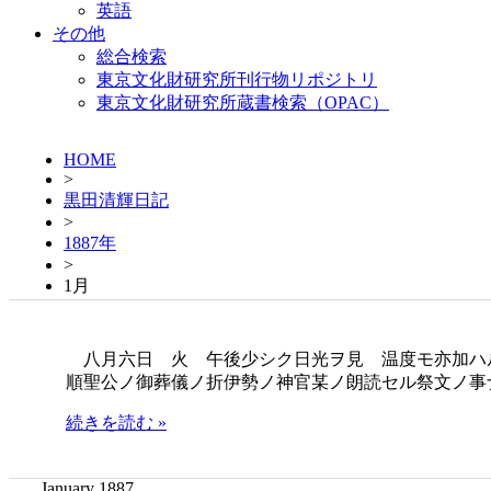
英語
その他
総合検索
東京文化財研究所刊行物リポジトリ
東京文化財研究所蔵書検索（OPAC）
HOME
>
黒田清輝日記
>
1887年
>
1月
八月六日 火 午後少シク日光ヲ見 温度モ亦加ハ
順聖公ノ御葬儀ノ折伊勢ノ神官某ノ朗読セル祭文ノ事
続きを読む »
January 1887