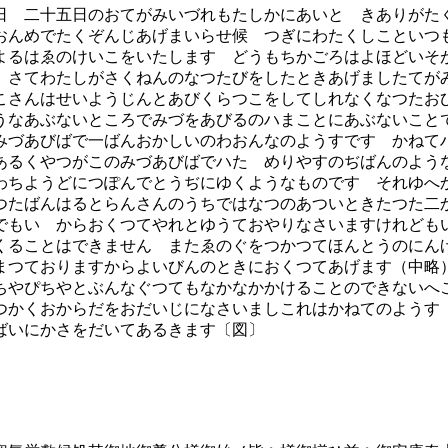
 二十五日のおてがみいづれもたしかにあいとゞきありがた
おんめでたくぞんじあげまいらせ候 つぎにわたくしこといつ
よるはゑのけいこをいたします どうもちかごろはよほどいそ
 さてわたしがさくねんのなつたびをしたときあげましたてが
こさんはせいようじんとあびくらつこをしてしれなくなつたお
うなあぶないところでみづをあびるのハまことにあぶないこと
みづあびばで一ばんおかしいのわおんなのようすです かねて
あるくやつがこのみづあびばでハたゞめりやすのぢばんのよう
わちようどにつぽんでとうぢにゆくようなものです それゆへ
つたばんはるとらんさんのうちではなつのあついときたつた二
でもいゝからおくつてやれとゆうておやりなさいますけれども
くることはできません またゑのぐをつかつてほんとうのにん
まつておりますからよいびんのときにおくつてあげます（中略
ちやぴちやとぶんなぐつてもなかなかかけることのできないへ
かくおからだをおだいじになさいましこれはかねてのようす
ばいにかさをだいてあるきます〔図〕