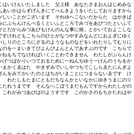
くはいけんいたしました 父上様 あなたさまおんはじめみな
もあいかはらずげんきにてべんきようをいたしておりますから
がしいことがございます それゆへこないだからたゞはがきば
みにぶらんけんべるくといふところでみづをあびつたといふて
ひとだからみづあびもけんのんな事に候」とかいておよこしな
ですけれどもこちらのひとがなつやすみなんどにおよぎにゆく
ハしりのところにざるのようなものなどをいれたりしてむりに
なのを一まいきてぴよんぴよんとんであすぶのです こちらで
かねもちでなければいくことわできません わたしがぶらんけ
かげつばかりいつておるために一ねんぢゆう一けんのうちをか
いまかくゑはたゞやきずみでいしやつちでこしらゑたにんぎよ
げんをみてかいたのとはちがいまことにつまらないゑです け
） わたしもたまにともだちなんかといなかにゆきうまにのり
こたれうまです そんなへこぼうまだもんですからわたしがの
 これがみづあびばのようすです このかさのもちかたわはや