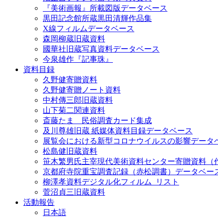
『美術画報』所載図版データベース
黒田記念館所蔵黒田清輝作品集
X線フィルムデータベース
森岡柳蔵旧蔵資料
國華社旧蔵写真資料データベース
今泉雄作『記事珠』
資料目録
久野健寄贈資料
久野健寄贈ノート資料
中村傳三郎旧蔵資料
山下菊二関連資料
斎藤たま 民俗調査カード集成
及川尊雄旧蔵 紙媒体資料目録データベース
展覧会における新型コロナウイルスの影響データ
松島健旧蔵資料
笹木繁男氏主宰現代美術資料センター寄贈資料（
京都府寺院重宝調査記録（赤松調書）データベー
柳澤孝資料デジタル化フィルム_リスト
菅沼貞三旧蔵資料
活動報告
日本語