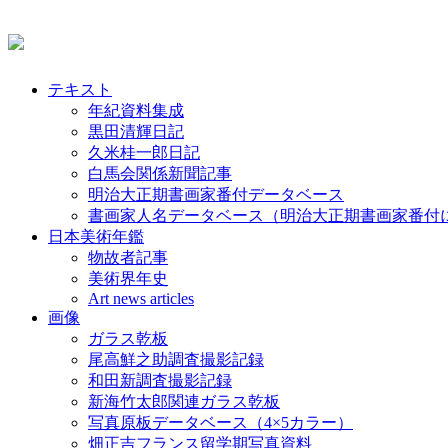
テキスト
年紀資料集成
黒田清輝日記
久米桂一郎日記
白馬会関係新聞記事
明治大正期書画家番付データベース
書画家人名データベース（明治大正期書画家番付
日本美術年鑑
物故者記事
美術界年史
Art news articles
画像
ガラス乾板
尾高鮮之助調査撮影記録
和田新調査撮影記録
新海竹太郎関連ガラス乾板
写真原板データベース（4×5カラー）
畑正吉フランス留学期写真資料