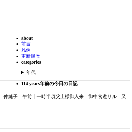
about
前言
凡例
更新履歴
categories
年代
114 years年前の今日の日記
 仲縫子 午前十一時半頃父上様御入来 御中食遊サル 又