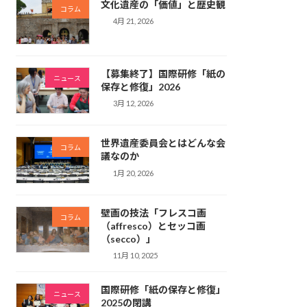
文化遺産の「価値」と歴史観
コラム
4月 21, 2026
【募集終了】国際研修「紙の
ニュース
保存と修復」2026
3月 12, 2026
世界遺産委員会とはどんな会
コラム
議なのか
1月 20, 2026
壁画の技法「フレスコ画
コラム
（affresco）とセッコ画
（secco）」
11月 10, 2025
国際研修「紙の保存と修復」
ニュース
2025の閉講