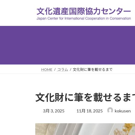
コ
ナ
ン
ビ
テ
ゲ
ン
ー
ツ
シ
へ
ョ
ス
ン
キ
に
ッ
移
プ
動
HOME
コラム
文化財に筆を載せるまで
文化財に筆を載せるま
最
3月 3, 2025
11月 18, 2025
kokusen
終
更
新
日