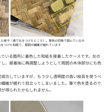
した様子（青で丸をつけたところ）。黄色の四角で囲んでいるの
色をつけた和紙で、周囲の繊維が縒れています
れている箇所に着色した和紙を接着したケースです。左の
すし、接着後に再調整しようとして周囲の本体部分にも色
度成功していますが、もう少し透明度の高い絵具を使うべ
の繊維が縒れて目立ってしまいました。筆で色を塗るので
果が得られたかもしれません。