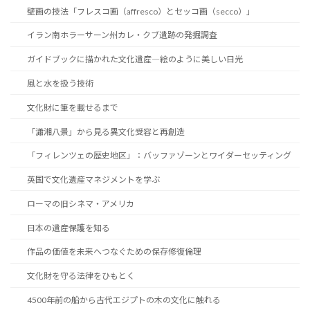
壁画の技法「フレスコ画（affresco）とセッコ画（secco）」
イラン南ホラーサーン州カレ・クブ遺跡の発掘調査
ガイドブックに描かれた文化遺産―絵のように美しい日光
風と水を扱う技術
文化財に筆を載せるまで
「瀟湘八景」から見る異文化受容と再創造
「フィレンツェの歴史地区」：バッファゾーンとワイダーセッティング
英国で文化遺産マネジメントを学ぶ
ローマの旧シネマ・アメリカ
日本の遺産保護を知る
作品の価値を未来へつなぐための保存修復倫理
文化財を守る法律をひもとく
4500年前の船から古代エジプトの木の文化に触れる