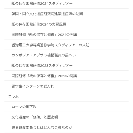
紙の保存国際研修2024スタディツアー
韓国・国立文化遺産研究院建築遺産課の訪問
紙の保存国際研修2024の実習風景
国際研修「紙の保存と修復」2024の開講
香港理工大学専業進修学院スタディツアーの来訪
カンボジア・アプサラ機構職員の招へい
紙の保存国際研修2023スタディツアー
国際研修「紙の保存と修復」2023の開講
留学生インターンの受入れ
コラム
ローマの地下鉄
文化遺産の「価値」と歴史観
世界遺産委員会とはどんな会議なのか