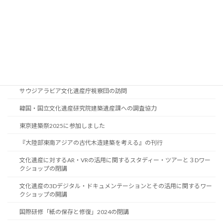
国際研修「紙の保存と修復」2025の閉講
オランダ文化遺産庁国際協力コーディネーターの訪問
紙の保存国際研修2025スタディーツアー
韓国・国立文化遺産研究院修復技術課研究員の訪問
国際研修「紙の保存と修復」2025の開講
サウジアラビア文化遺産庁視察団の訪問
韓国・国立文化遺産研究院建築遺産課への調査協力
東京建築祭2025に参加しました
『大陸部東南アジアの古代木造建築を考える』の刊行
文化遺産に対するAR・VRの活用に関するスタディー・ツアーと３Dワー
クショップの閉講
文化遺産の3Dデジタル・ドキュメンテーションとその活用に関するワー
クショップの開講
国際研修「紙の保存と修復」2024の閉講