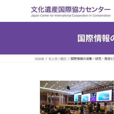
コ
ナ
ン
ビ
テ
ゲ
ン
ー
ツ
シ
へ
ョ
国際情報
ス
ン
キ
に
ッ
移
プ
動
HOME
センター紹介
国際情報の収集・研究・発信と