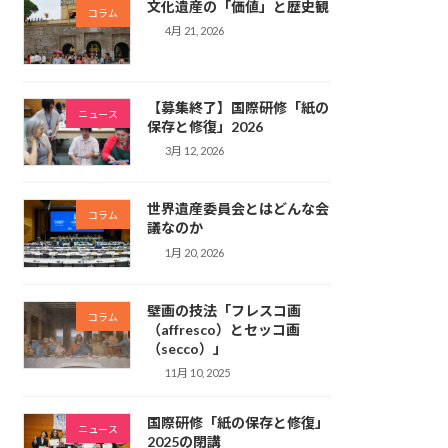
文化遺産の「価値」と歴史観
コラム
4月 21, 2026
【募集終了】国際研修「紙の
ニュース
保存と修復」2026
3月 12, 2026
世界遺産委員会とはどんな会
コラム
議なのか
1月 20, 2026
壁画の技法「フレスコ画
コラム
（affresco）とセッコ画
（secco）」
11月 10, 2025
国際研修「紙の保存と修復」
ニュース
2025の閉講