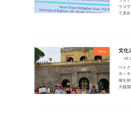
ラスゲ
ラスゲ
て求め
文化
コラム
4月 2
ベトナ
ホーチ
場を挟
大越国