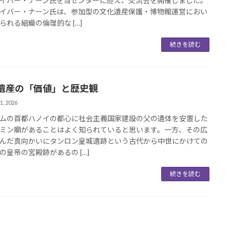
イバー・ナーン氏を当センターに迎え、交流会を開催しました。
イバー・ナーン氏は、参加型の文化遺産保護・博物館運営におい
られる組織の倫理的な […]
続きを読む
遺産の「価値」と歴史観
1, 2026
ムの首都ハノイの都心に社会主義国家建設の父の遺体を安置した
ミン廟があることはよく知られていると思います。一方、その広
んだ真向かいにタンロン皇城遺跡という古代から中世にかけての
の皇帝の宮殿跡があるの […]
続きを読む