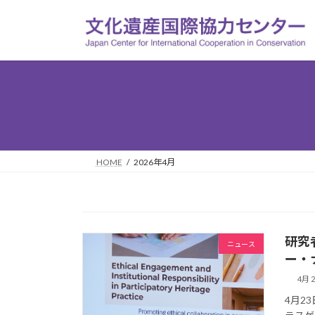
コ
ナ
ン
ビ
テ
ゲ
ン
ー
ツ
シ
へ
ョ
ス
ン
キ
に
ッ
移
プ
動
HOME
2026年4月
研究
ニュース
ー・
4月 2
4月2