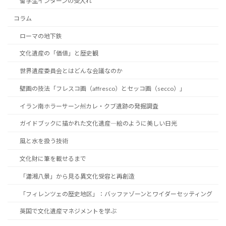
留学生インターンの受入れ
コラム
ローマの地下鉄
文化遺産の「価値」と歴史観
世界遺産委員会とはどんな会議なのか
壁画の技法「フレスコ画（affresco）とセッコ画（secco）」
イラン南ホラーサーン州カレ・クブ遺跡の発掘調査
ガイドブックに描かれた文化遺産―絵のように美しい日光
風と水を扱う技術
文化財に筆を載せるまで
「瀟湘八景」から見る異文化受容と再創造
「フィレンツェの歴史地区」：バッファゾーンとワイダーセッティング
英国で文化遺産マネジメントを学ぶ