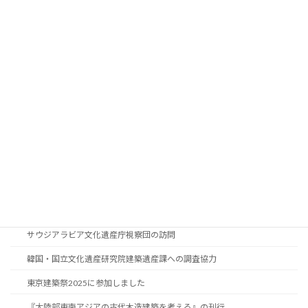
香港理工大学専業進修学院スタディツアーの来訪
東京建築祭2026に参加しました
研究者交流会の開催：ノウム・シャーン・ラスゲイバー・ナーン博士研究
員／英ブライトン大学
【募集終了】国際研修「紙の保存と修復」2026
国際研修「紙の保存と修復」2025の閉講
オランダ文化遺産庁国際協力コーディネーターの訪問
紙の保存国際研修2025スタディーツアー
韓国・国立文化遺産研究院修復技術課研究員の訪問
国際研修「紙の保存と修復」2025の開講
サウジアラビア文化遺産庁視察団の訪問
韓国・国立文化遺産研究院建築遺産課への調査協力
東京建築祭2025に参加しました
『大陸部東南アジアの古代木造建築を考える』の刊行