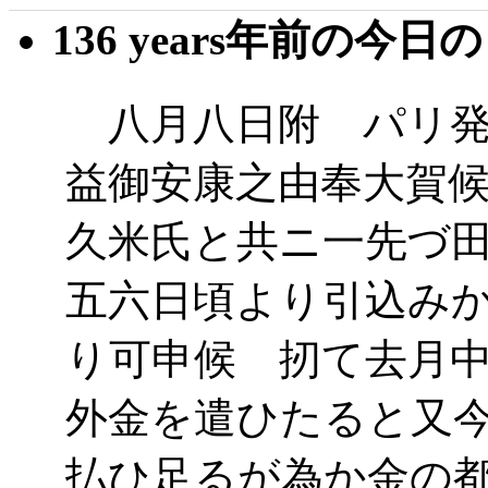
136 years年前の今日
八月八日附 パリ発
益御安康之由奉大賀
久米氏と共ニ一先づ
五六日頃より引込み
り可申候 扨て去月
外金を遣ひたると又
払ひ足るが為か金の