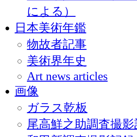
による）
日本美術年鑑
物故者記事
美術界年史
Art news articles
画像
ガラス乾板
尾高鮮之助調査撮影