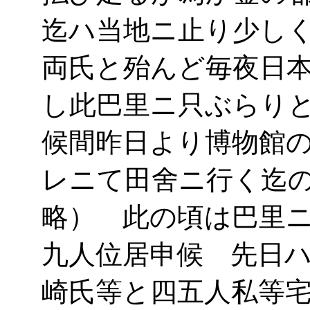
迄ハ当地ニ止り少し
両氏と殆んど毎夜日
し此巴里ニ只ぶらり
候間昨日より博物館
レニて田舍ニ行く迄
略） 此の頃は巴里
九人位居申候 先日
崎氏等と四五人私等