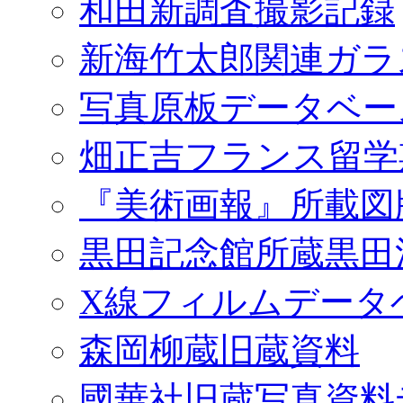
和田新調査撮影記録
新海竹太郎関連ガラ
写真原板データベー
畑正吉フランス留学
『美術画報』所載図
黒田記念館所蔵黒田
X線フィルムデータ
森岡柳蔵旧蔵資料
國華社旧蔵写真資料