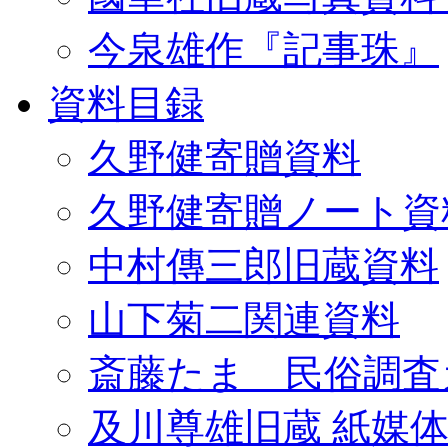
今泉雄作『記事珠』
資料目録
久野健寄贈資料
久野健寄贈ノート資
中村傳三郎旧蔵資料
山下菊二関連資料
斎藤たま 民俗調査
及川尊雄旧蔵 紙媒