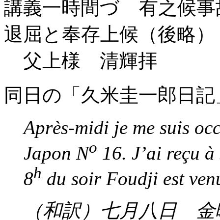
講義一時間づゝ有之候事
退屈と奉存上候（後略）
父上様 清輝拝
同日の「久米圭一郎日記
Après-midi je me suis occ
o
Japon N
16. J’ai reçu à
h
8
du soir Foudji est venu 
（和訳）七月八日 金