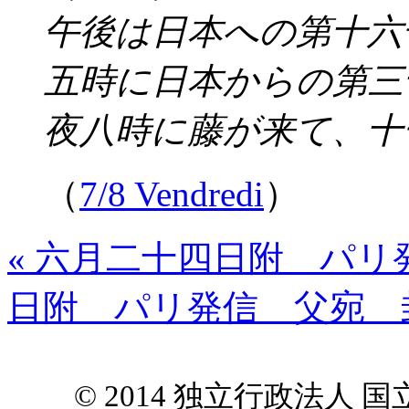
午後は日本への第十六
五時に日本からの第三
夜八時に藤が来て、十
（
7/8 Vendredi
）
« 六月二十四日附 パ
日附 パリ発信 父宛 封
© 2014 独立行政法人