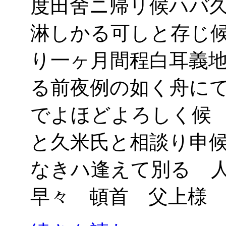
度田舍ニ帰リ候ハバ
淋しかる可しと存じ
り一ヶ月間程白耳義
る前夜例の如く舟に
でよほどよろしく候
と久米氏と相談り申
なきハ逢えて別るゝ
早々 頓首 父上様