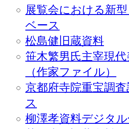
展覧会における新型
ベース
松島健旧蔵資料
笹木繁男氏主宰現代
（作家ファイル）
京都府寺院重宝調査
ス
柳澤孝資料デジタル