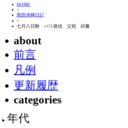
HOME
>
黒田清輝日記
>
七月八日附 パリ発信 父宛 封書
about
前言
凡例
更新履歴
categories
年代