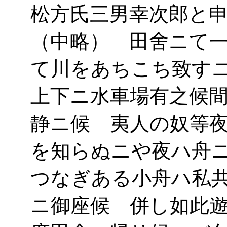
松方氏三男幸次郎と
（中略） 田舍ニて
て川をあちこち致す
上下ニ水車場有之候
静ニ候 夷人の奴等
を知らぬニや夜ハ舟
つなぎある小舟ハ私
ニ御座候 併し如此