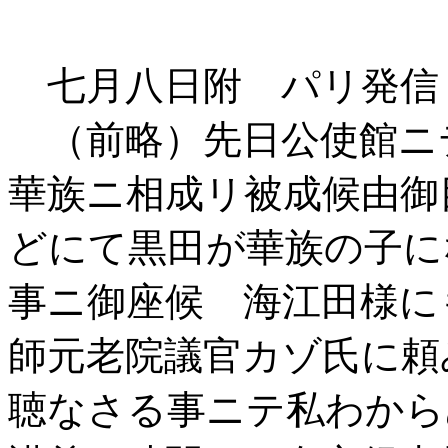
七月八日附 パリ発信
（前略）先日公使館ニ
華族ニ相成リ被成候由御
どにて黒田が華族の子に
事ニ御座候 海江田様に
師元老院議官カゾ氏に頼
聴なさる事ニテ私わから