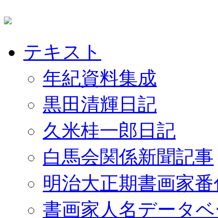
テキスト
年紀資料集成
黒田清輝日記
久米桂一郎日記
白馬会関係新聞記事
明治大正期書画家番
書画家人名データベ