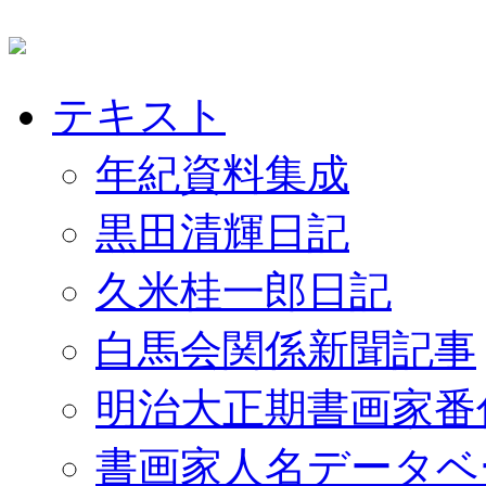
テキスト
年紀資料集成
黒田清輝日記
久米桂一郎日記
白馬会関係新聞記事
明治大正期書画家番
書画家人名データベ