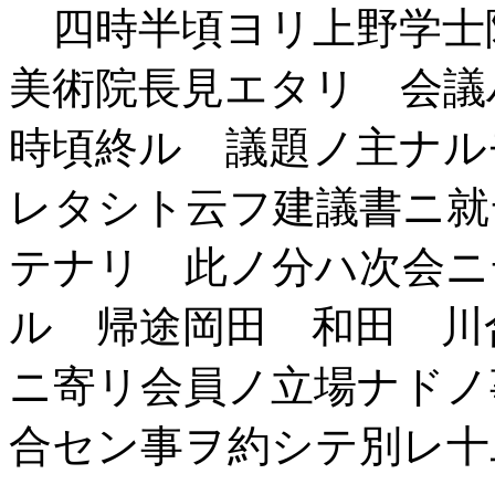
四時半頃ヨリ上野学士
美術院長見エタリ 会議
時頃終ル 議題ノ主ナル
レタシト云フ建議書ニ就
テナリ 此ノ分ハ次会ニ
ル 帰途岡田 和田 川
ニ寄リ会員ノ立場ナドノ
合セン事ヲ約シテ別レ十