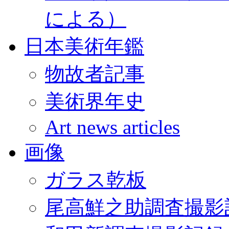
による）
日本美術年鑑
物故者記事
美術界年史
Art news articles
画像
ガラス乾板
尾高鮮之助調査撮影