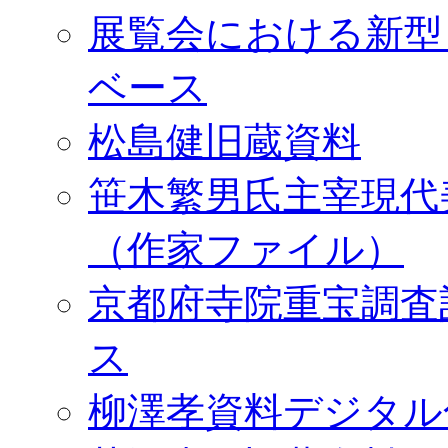
展覧会における新型
ベース
松島健旧蔵資料
笹木繁男氏主宰現代
（作家ファイル）
京都府寺院重宝調査
ス
柳澤孝資料デジタル