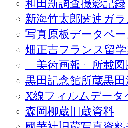
和田新調査撮影記録
新海竹太郎関連ガラ
写真原板データベー
畑正吉フランス留学
『美術画報』所載図
黒田記念館所蔵黒田
X線フィルムデータ
森岡柳蔵旧蔵資料
國華社旧蔵写真資料