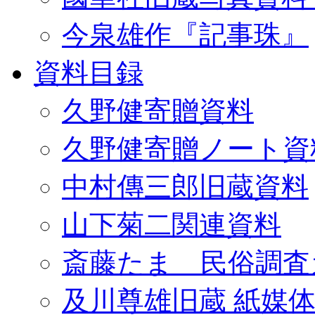
今泉雄作『記事珠』
資料目録
久野健寄贈資料
久野健寄贈ノート資
中村傳三郎旧蔵資料
山下菊二関連資料
斎藤たま 民俗調査
及川尊雄旧蔵 紙媒