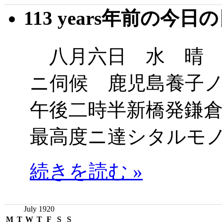
113 years年前の今日
八月六日 水 晴 
ニ伺候 鹿児島養子
午後二時半新橋発鎌
最高度ニ達シタルモ
続きを読む »
July 1920
M
T
W
T
F
S
S