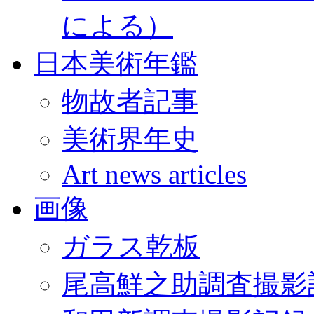
による）
日本美術年鑑
物故者記事
美術界年史
Art news articles
画像
ガラス乾板
尾高鮮之助調査撮影