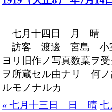
1919（大正8） 年7月14
七月十四日 月 晴
訪客 渡邊 宮島 小
ヨリ旧作ノ写真数葉ヲ受
ヲ所蔵セル由ナリ 何ノ
ルモノナルカ
« 七月十三日 日 晴
七