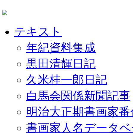
テキスト
年紀資料集成
黒田清輝日記
久米桂一郎日記
白馬会関係新聞記事
明治大正期書画家番
書画家人名データベ