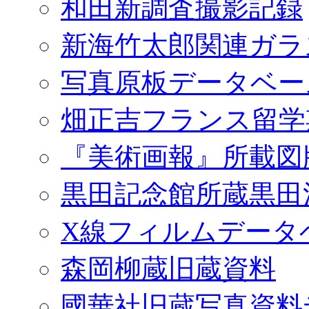
和田新調査撮影記録
新海竹太郎関連ガラ
写真原板データベー
畑正吉フランス留学
『美術画報』所載図
黒田記念館所蔵黒田
X線フィルムデータ
森岡柳蔵旧蔵資料
國華社旧蔵写真資料