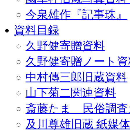
今泉雄作『記事珠』
資料目録
久野健寄贈資料
久野健寄贈ノート資
中村傳三郎旧蔵資料
山下菊二関連資料
斎藤たま 民俗調査
及川尊雄旧蔵 紙媒