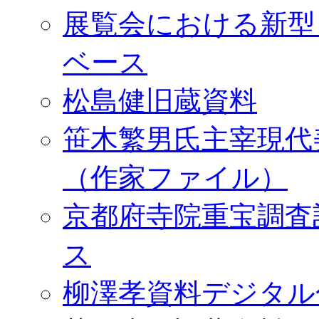
展覧会における新型
ベース
松島健旧蔵資料
笹木繁男氏主宰現代
（作家ファイル）
京都府寺院重宝調査
ス
柳澤孝資料デジタル