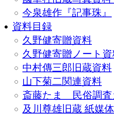
今泉雄作『記事珠』
資料目録
久野健寄贈資料
久野健寄贈ノート資
中村傳三郎旧蔵資料
山下菊二関連資料
斎藤たま 民俗調査
及川尊雄旧蔵 紙媒