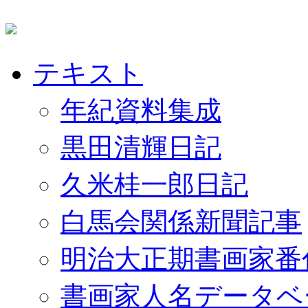
テキスト
年紀資料集成
黒田清輝日記
久米桂一郎日記
白馬会関係新聞記事
明治大正期書画家番
書画家人名データベ