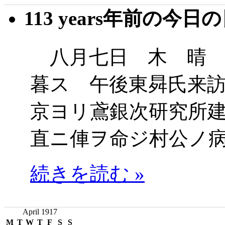
113 years年前の今日
八月七日 木 晴 
暮ス 午後東曻氏来
京ヨリ鳶銀次研究所
直ニ俥ヲ命ジ村公ノ
続きを読む »
April 1917
M
T
W
T
F
S
S