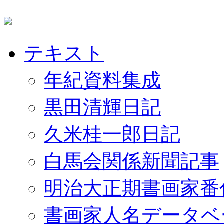
テキスト
年紀資料集成
黒田清輝日記
久米桂一郎日記
白馬会関係新聞記事
明治大正期書画家番
書画家人名データベ