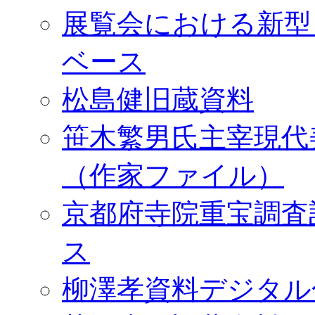
展覧会における新型
ベース
松島健旧蔵資料
笹木繁男氏主宰現代
（作家ファイル）
京都府寺院重宝調査
ス
柳澤孝資料デジタル