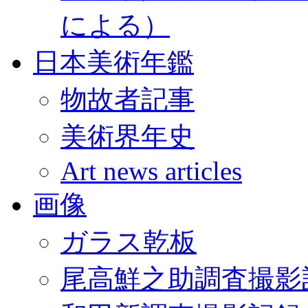
による）
日本美術年鑑
物故者記事
美術界年史
Art news articles
画像
ガラス乾板
尾高鮮之助調査撮影