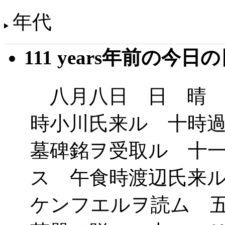
年代
111 years年前の今日
八月八日 日 晴 
時小川氏来ル 十時
墓碑銘ヲ受取ル 十
ス 午食時渡辺氏来
ケンフエルヲ読ム 