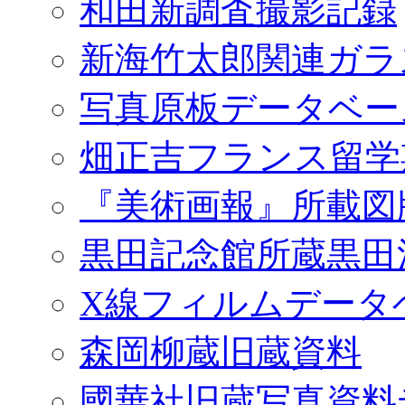
和田新調査撮影記録
新海竹太郎関連ガラ
写真原板データベー
畑正吉フランス留学
『美術画報』所載図
黒田記念館所蔵黒田
X線フィルムデータ
森岡柳蔵旧蔵資料
國華社旧蔵写真資料