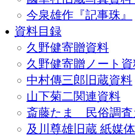
今泉雄作『記事珠』
資料目録
久野健寄贈資料
久野健寄贈ノート資
中村傳三郎旧蔵資料
山下菊二関連資料
斎藤たま 民俗調査
及川尊雄旧蔵 紙媒