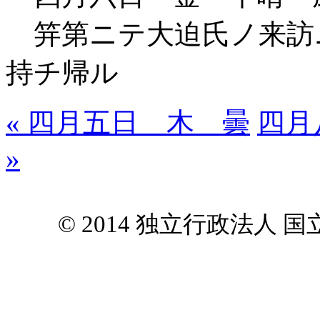
笄第ニテ大迫氏ノ来訪
持チ帰ル
« 四月五日 木 曇
四月
»
© 2014 独立行政法人