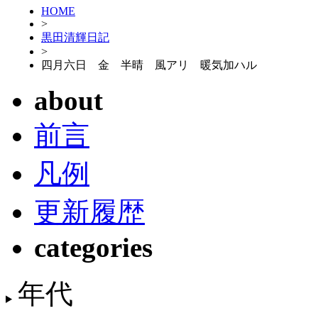
HOME
>
黒田清輝日記
>
四月六日 金 半晴 風アリ 暖気加ハル
about
前言
凡例
更新履歴
categories
年代