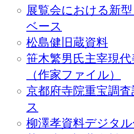
展覧会における新型
ベース
松島健旧蔵資料
笹木繁男氏主宰現代
（作家ファイル）
京都府寺院重宝調査
ス
柳澤孝資料デジタル