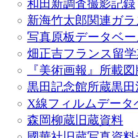
和田新調査撮影記録
新海竹太郎関連ガラ
写真原板データベー
畑正吉フランス留学
『美術画報』所載図
黒田記念館所蔵黒田
X線フィルムデータ
森岡柳蔵旧蔵資料
國華社旧蔵写真資料