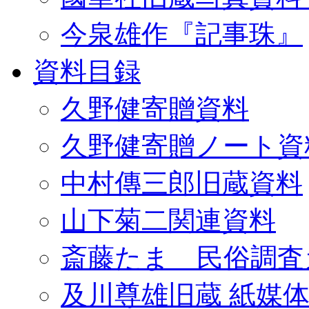
今泉雄作『記事珠』
資料目録
久野健寄贈資料
久野健寄贈ノート資
中村傳三郎旧蔵資料
山下菊二関連資料
斎藤たま 民俗調査
及川尊雄旧蔵 紙媒