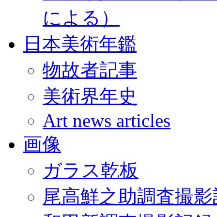
による）
日本美術年鑑
物故者記事
美術界年史
Art news articles
画像
ガラス乾板
尾高鮮之助調査撮影