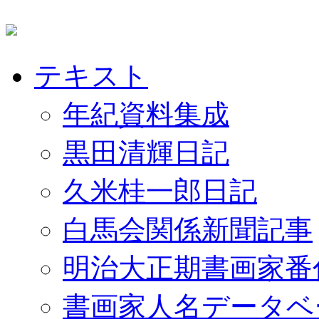
テキスト
年紀資料集成
黒田清輝日記
久米桂一郎日記
白馬会関係新聞記事
明治大正期書画家番
書画家人名データベ