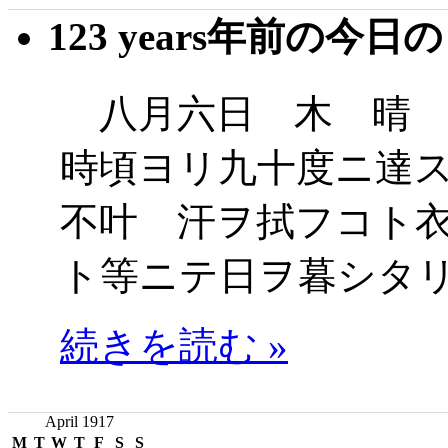
123 years年前の今日
八月六日 木 晴 
時頃ヨリ九十度ニ達
不叶 汗ヲ拭フコト
ト等ニテ日ヲ暮シタ
続きを読む »
April 1917
M
T
W
T
F
S
S