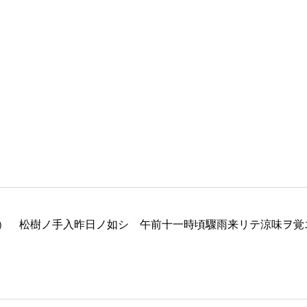
） 松樹ノ手入昨日ノ如シ 午前十一時頃驟雨来リテ涼味ヲ覚