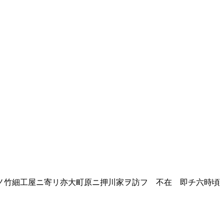
ノ竹細工屋ニ寄リ亦大町原ニ押川家ヲ訪フ 不在 即チ六時頃