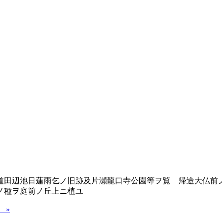
田辺池日蓮雨乞ノ旧跡及片瀬龍口寺公園等ヲ覧 帰途大仏前
ノ種ヲ庭前ノ丘上ニ植ユ
 »