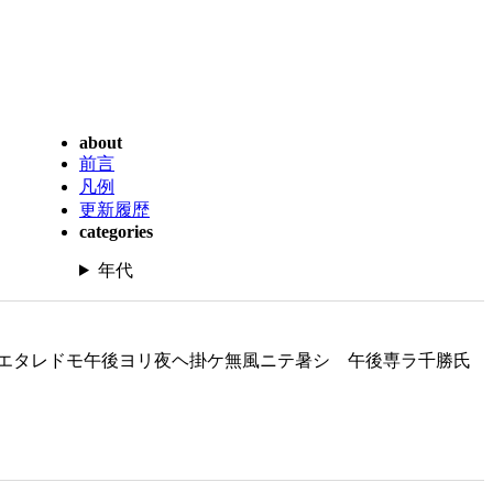
about
前言
凡例
更新履歴
categories
年代
エタレドモ午後ヨリ夜ヘ掛ケ無風ニテ暑シ 午後専ラ千勝氏