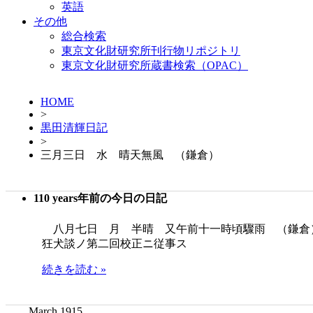
英語
その他
総合検索
東京文化財研究所刊行物リポジトリ
東京文化財研究所蔵書検索（OPAC）
HOME
>
黒田清輝日記
>
三月三日 水 晴天無風 （鎌倉）
110 years年前の今日の日記
八月七日 月 半晴 又午前十一時頃驟雨 （鎌倉
狂犬談ノ第二回校正ニ従事ス
続きを読む »
March 1915