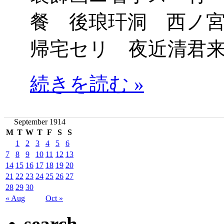
餐 後琅玕洞 西ノ
帰宅セリ 夜近清君
続きを読む »
September 1914
M
T
W
T
F
S
S
1
2
3
4
5
6
7
8
9
10
11
12
13
14
15
16
17
18
19
20
21
22
23
24
25
26
27
28
29
30
« Aug
Oct »
search