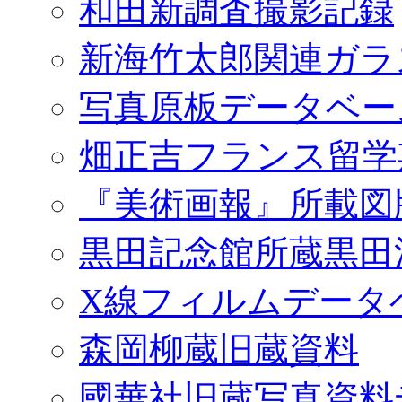
和田新調査撮影記録
新海竹太郎関連ガラ
写真原板データベー
畑正吉フランス留学
『美術画報』所載図
黒田記念館所蔵黒田
X線フィルムデータ
森岡柳蔵旧蔵資料
國華社旧蔵写真資料