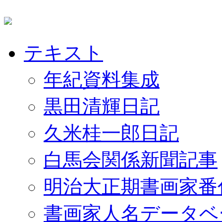
テキスト
年紀資料集成
黒田清輝日記
久米桂一郎日記
白馬会関係新聞記事
明治大正期書画家番
書画家人名データベ