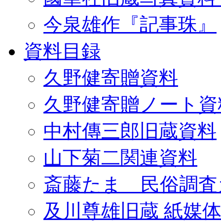
今泉雄作『記事珠』
資料目録
久野健寄贈資料
久野健寄贈ノート資
中村傳三郎旧蔵資料
山下菊二関連資料
斎藤たま 民俗調査
及川尊雄旧蔵 紙媒