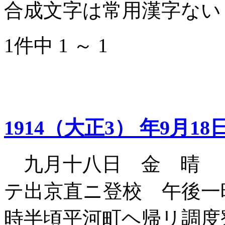
合成文字は常用漢字ない
1件中 1 ～ 1
1914（大正3） 年9月18
九月十八日 金 晴 
テ出京直ニ登校 午後一
時半頃平河町ヘ帰リ調度