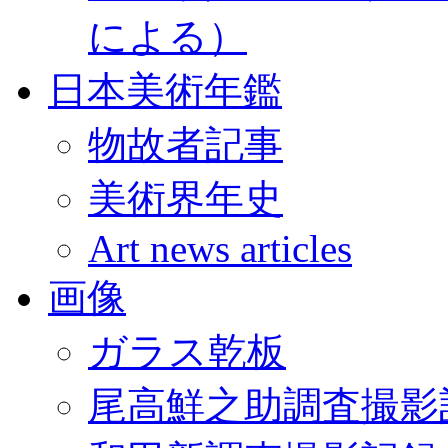
による）
日本美術年鑑
物故者記事
美術界年史
Art news articles
画像
ガラス乾板
尾高鮮之助調査撮影