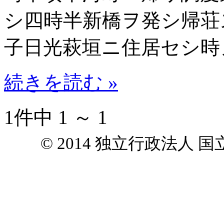
シ四時半新橋ヲ発シ帰荘
子日光萩垣ニ住居セシ時
続きを読む »
1件中 1 ～ 1
© 2014 独立行政法人