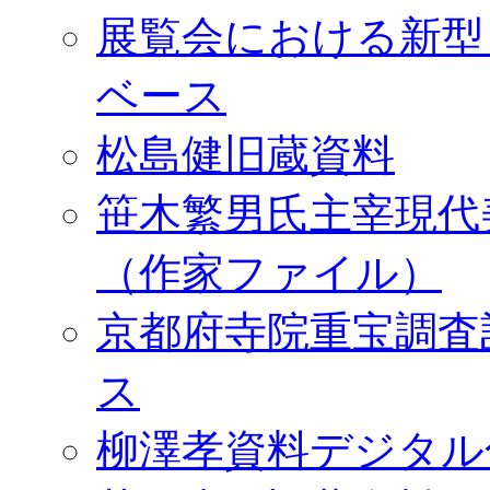
展覧会における新型
ベース
松島健旧蔵資料
笹木繁男氏主宰現代
（作家ファイル）
京都府寺院重宝調査
ス
柳澤孝資料デジタル