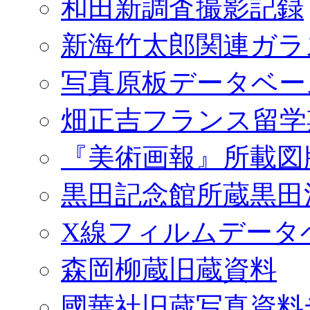
和田新調査撮影記録
新海竹太郎関連ガラ
写真原板データベー
畑正吉フランス留学
『美術画報』所載図
黒田記念館所蔵黒田
X線フィルムデータ
森岡柳蔵旧蔵資料
國華社旧蔵写真資料