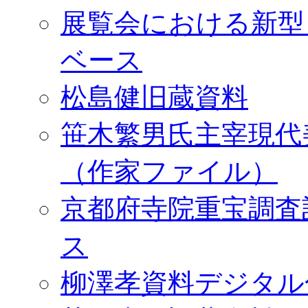
展覧会における新型
ベース
松島健旧蔵資料
笹木繁男氏主宰現代
（作家ファイル）
京都府寺院重宝調査
ス
柳澤孝資料デジタル