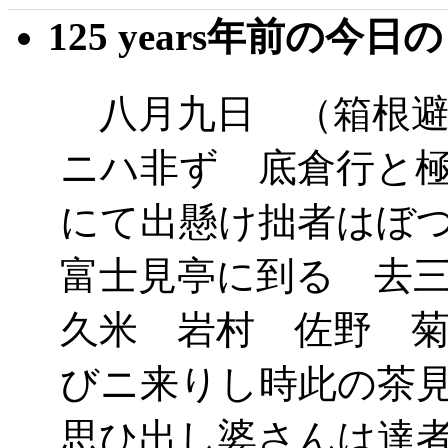
125 years年前の今日
八月九日 （箱根避
ニハ非ず 底倉行と
にて出懸け拙者はぼ
富士見亭に到る 去
久米 岩村 佐野 
びニ来りし時此の茶
思ひ出し婆さんは達