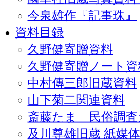
今泉雄作『記事珠』
資料目録
久野健寄贈資料
久野健寄贈ノート資
中村傳三郎旧蔵資料
山下菊二関連資料
斎藤たま 民俗調査
及川尊雄旧蔵 紙媒