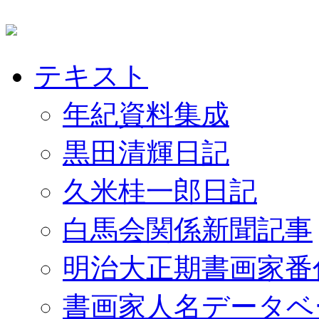
テキスト
年紀資料集成
黒田清輝日記
久米桂一郎日記
白馬会関係新聞記事
明治大正期書画家番
書画家人名データベ