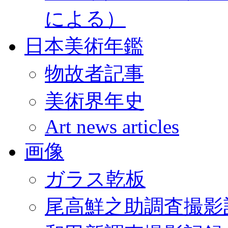
による）
日本美術年鑑
物故者記事
美術界年史
Art news articles
画像
ガラス乾板
尾高鮮之助調査撮影