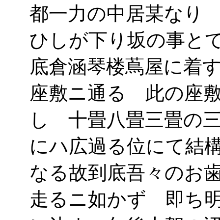
都一力の中居某なり
ひしが下り坂の事と
底倉涵琴楼蔦屋に着
座敷ニ通る 此の座
し 十畳八畳三畳の
にハ広過る位にて結
なる故到底吾々のお
走るニ如かず 即ち