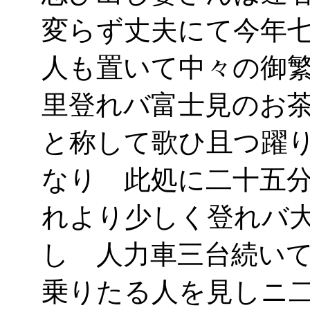
変らず丈夫にて今年
人も置いて中々の御
里登れバ富士見のお
と称して歌ひ且つ躍
なり 此処に二十五
れより少しく登れバ
し 人力車三台続い
乗りたる人を見しニ