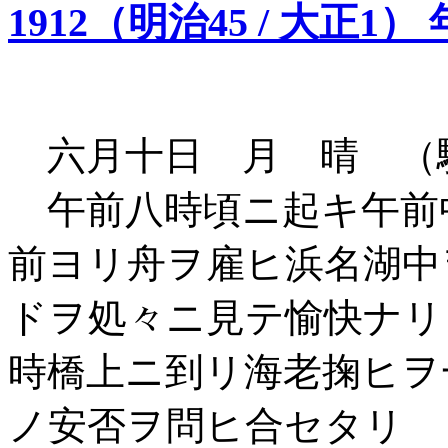
1912（明治45 / 大正1）
六月十日 月 晴 （
午前八時頃ニ起キ午前
前ヨリ舟ヲ雇ヒ浜名湖中
ドヲ処々ニ見テ愉快ナリ
時橋上ニ到リ海老掬ヒヲ
ノ安否ヲ問ヒ合セタリ