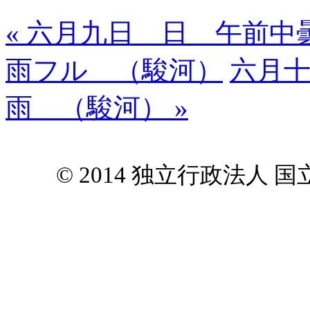
« 六月九日 日 午前
雨フル （駿河）
六月
雨 （駿河） »
© 2014 独立行政法人