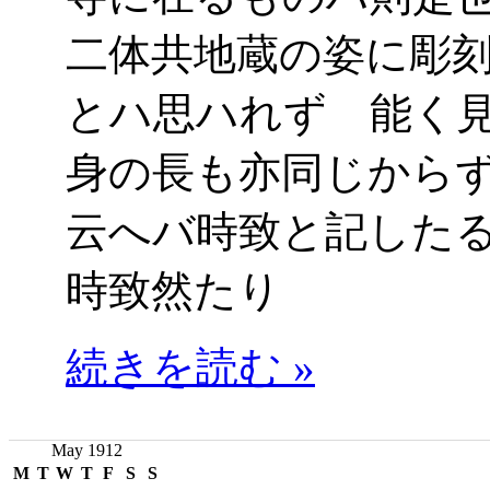
二体共地蔵の姿に彫
とハ思ハれず 能く
身の長も亦同じから
云へバ時致と記した
時致然たり
続きを読む »
May 1912
M
T
W
T
F
S
S