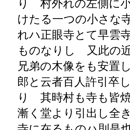
り 村外れの左側に
けたる一つの小さな
れハ正眼寺とて早雲
ものなりし 又此の
兄弟の木像をも安置
郎と云者百人許引卒
り 其時村も寺も皆
漸く堂より引出し全
寺に在るものハ則是