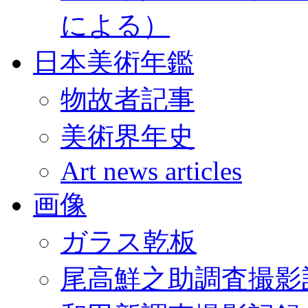
による）
日本美術年鑑
物故者記事
美術界年史
Art news articles
画像
ガラス乾板
尾高鮮之助調査撮影