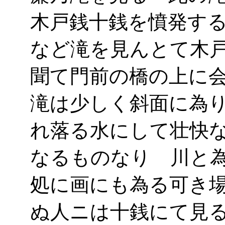
木戸銭十銭を憤発す
など滝を見んとて木
聞て門前の橋の上に
滝は少しく斜面に為
れ落る水にして壮快
なるものなり 川と
処に画にも為る可き
ぬ人ニは十銭にて見