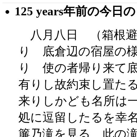
125 years年前の今日
八月八日 （箱根避
り 底倉辺の宿屋の
り 使の者帰り来て
有りし故約束し置た
来りしかども名所は
処に逗留したるを幸
簾乃滝を見る 此の