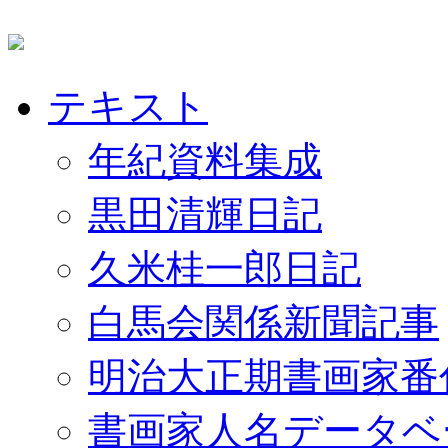
テキスト
年紀資料集成
黒田清輝日記
久米桂一郎日記
白馬会関係新聞記事
明治大正期書画家番
書画家人名データベ