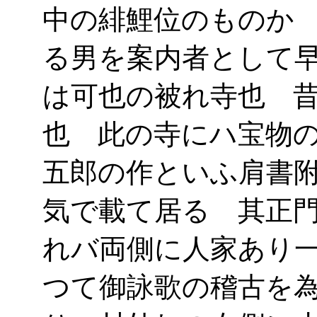
中の緋鯉位のものか
る男を案内者として
は可也の被れ寺也 
也 此の寺にハ宝物
五郎の作といふ肩書
気で載て居る 其正
れバ両側に人家あり
つて御詠歌の稽古を