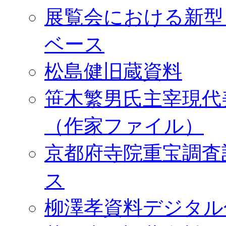
展覧会における新型
ベース
松島健旧蔵資料
笹木繁男氏主宰現代
（作家ファイル）
京都府寺院重宝調査
ス
柳澤孝資料デジタル