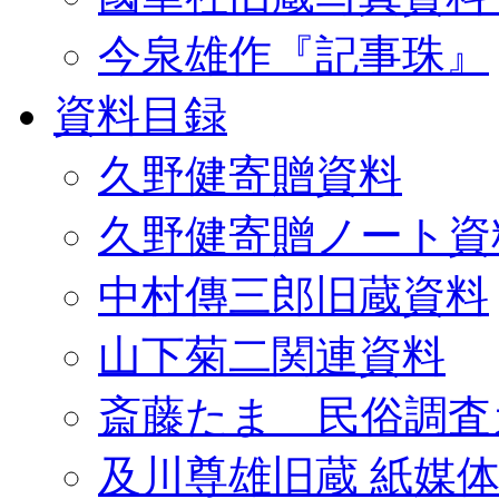
今泉雄作『記事珠』
資料目録
久野健寄贈資料
久野健寄贈ノート資
中村傳三郎旧蔵資料
山下菊二関連資料
斎藤たま 民俗調査
及川尊雄旧蔵 紙媒