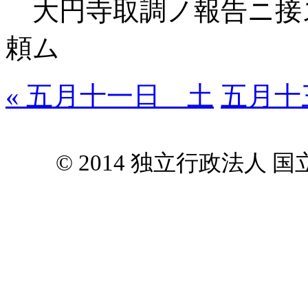
大円寺取調ノ報告ニ接
頼ム
« 五月十一日 土
五月十
© 2014 独立行政法人