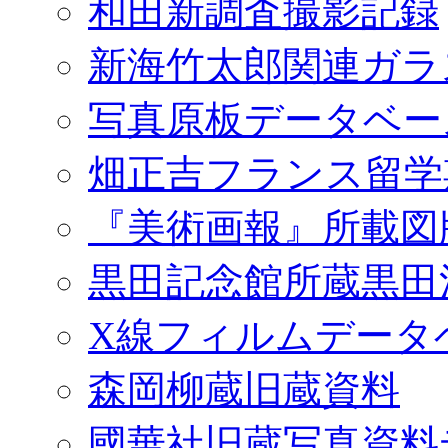
和田新調査撮影記録
新海竹太郎関連ガラ
写真原板データベー
畑正吉フランス留学
『美術画報』所載図
黒田記念館所蔵黒田
X線フィルムデータ
森岡柳蔵旧蔵資料
國華社旧蔵写真資料