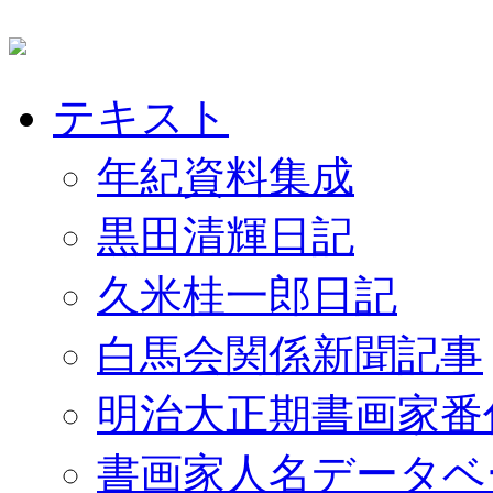
テキスト
年紀資料集成
黒田清輝日記
久米桂一郎日記
白馬会関係新聞記事
明治大正期書画家番
書画家人名データベ