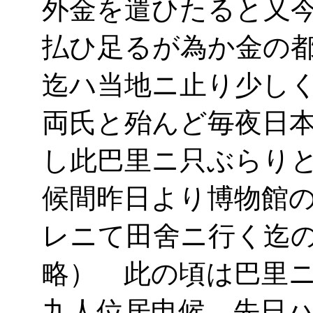
外金を遣ひたると又
払ひ足るが為か金の
迄ハ当地ニ止り少し
両氏と殆んど毎夜日
し此巴里ニ只ぶらり
候間昨日より博物館
レニて田舍ニ行く迄
略） 此の頃は巴里
九人位居申候 先日