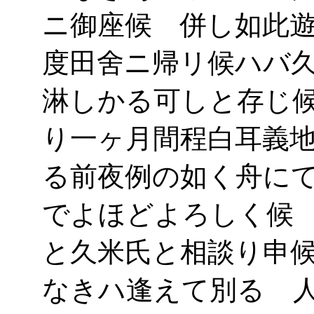
ニ御座候 併し如此
度田舍ニ帰リ候ハバ
淋しかる可しと存じ
り一ヶ月間程白耳義
る前夜例の如く舟に
でよほどよろしく候
と久米氏と相談り申
なきハ逢えて別るゝ