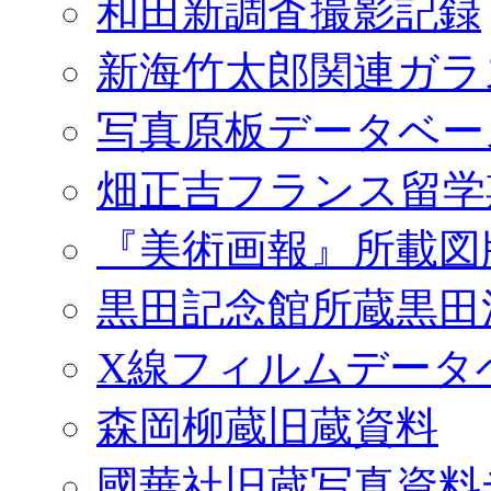
和田新調査撮影記録
新海竹太郎関連ガラ
写真原板データベー
畑正吉フランス留学
『美術画報』所載図
黒田記念館所蔵黒田
X線フィルムデータ
森岡柳蔵旧蔵資料
國華社旧蔵写真資料