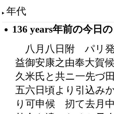
年代
136 years年前の今日
八月八日附 パリ発
益御安康之由奉大賀
久米氏と共ニ一先づ
五六日頃より引込み
り可申候 扨て去月