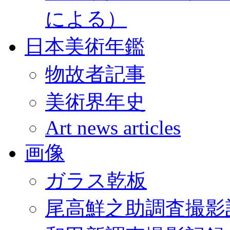
による）
日本美術年鑑
物故者記事
美術界年史
Art news articles
画像
ガラス乾板
尾高鮮之助調査撮影