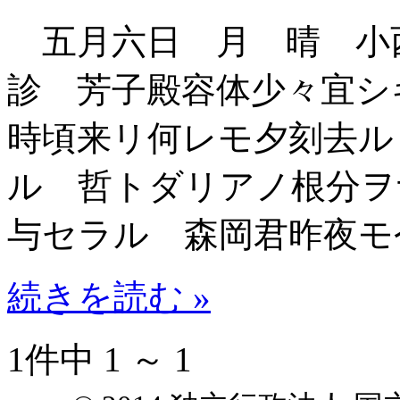
五月六日 月 晴 小
診 芳子殿容体少々宜シ
時頃来リ何レモ夕刻去ル
ル 哲トダリアノ根分ヲ
与セラル 森岡君昨夜モ
続きを読む »
1件中 1 ～ 1