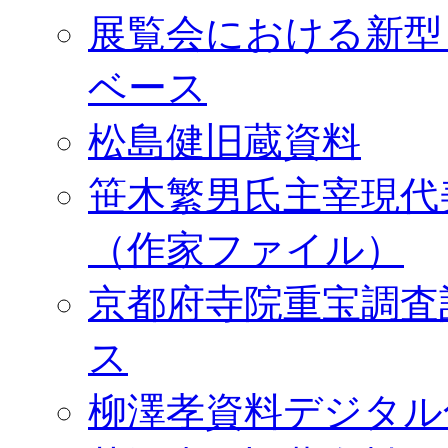
展覧会における新型
ベース
松島健旧蔵資料
笹木繁男氏主宰現代
（作家ファイル）
京都府寺院重宝調査
ス
柳澤孝資料デジタル