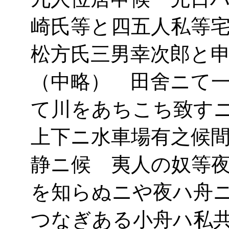
崎氏等と四五人私等
松方氏三男幸次郎と
（中略） 田舍ニて
て川をあちこち致す
上下ニ水車場有之候
静ニ候 夷人の奴等
を知らぬニや夜ハ舟
つなぎある小舟ハ私