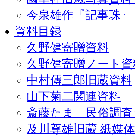
今泉雄作『記事珠』
資料目録
久野健寄贈資料
久野健寄贈ノート資
中村傳三郎旧蔵資料
山下菊二関連資料
斎藤たま 民俗調査
及川尊雄旧蔵 紙媒