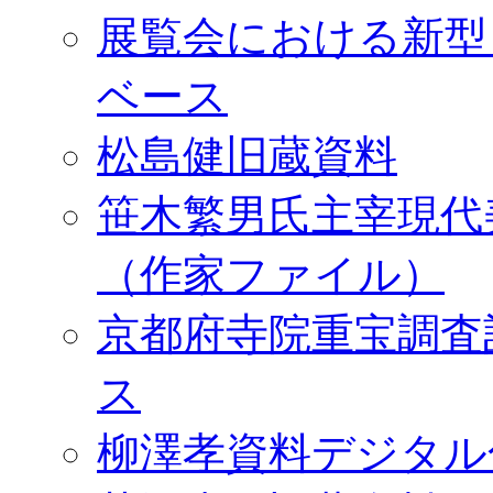
展覧会における新型
ベース
松島健旧蔵資料
笹木繁男氏主宰現代
（作家ファイル）
京都府寺院重宝調査
ス
柳澤孝資料デジタル