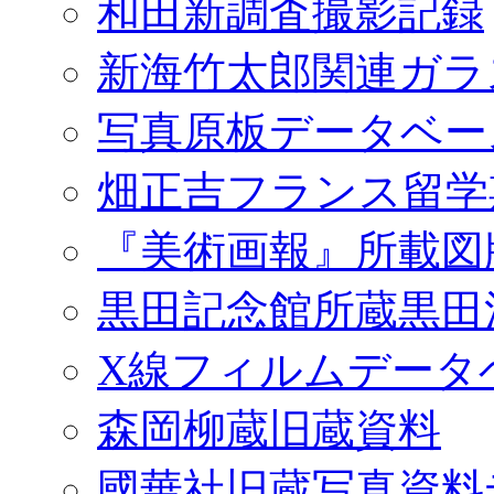
和田新調査撮影記録
新海竹太郎関連ガラ
写真原板データベー
畑正吉フランス留学
『美術画報』所載図
黒田記念館所蔵黒田
X線フィルムデータ
森岡柳蔵旧蔵資料
國華社旧蔵写真資料