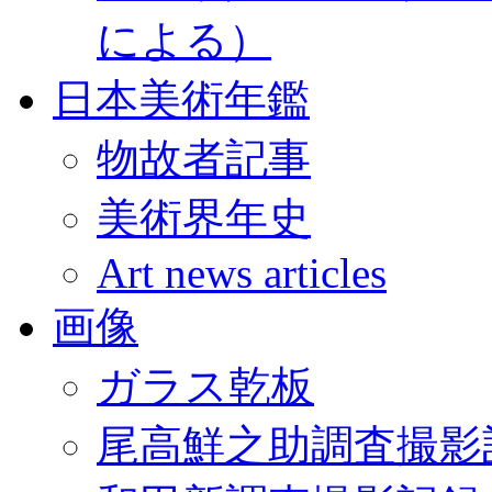
による）
日本美術年鑑
物故者記事
美術界年史
Art news articles
画像
ガラス乾板
尾高鮮之助調査撮影