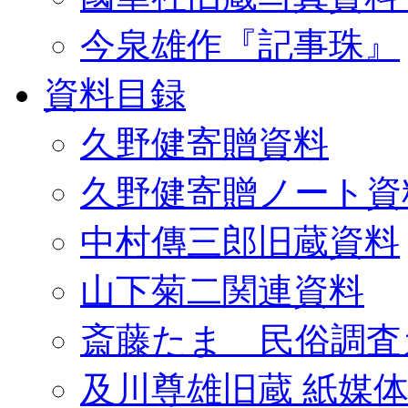
今泉雄作『記事珠』
資料目録
久野健寄贈資料
久野健寄贈ノート資
中村傳三郎旧蔵資料
山下菊二関連資料
斎藤たま 民俗調査
及川尊雄旧蔵 紙媒