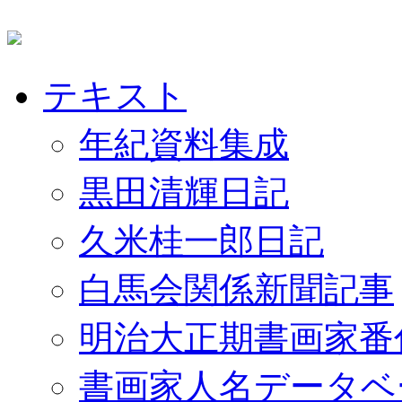
テキスト
年紀資料集成
黒田清輝日記
久米桂一郎日記
白馬会関係新聞記事
明治大正期書画家番
書画家人名データベ