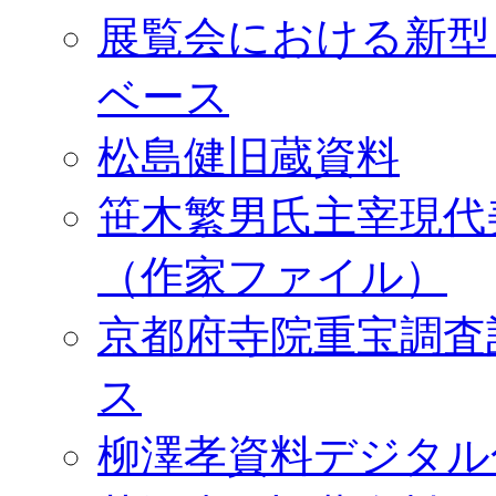
展覧会における新型
ベース
松島健旧蔵資料
笹木繁男氏主宰現代
（作家ファイル）
京都府寺院重宝調査
ス
柳澤孝資料デジタル