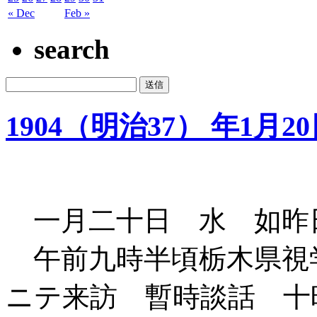
« Dec
Feb »
search
1904（明治37） 年1月2
一月二十日 水 如昨
午前九時半頃栃木県視
ニテ来訪 暫時談話 十