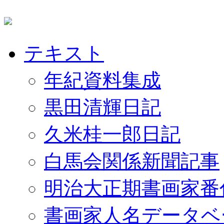
テキスト
年紀資料集成
黒田清輝日記
久米桂一郎日記
白馬会関係新聞記事
明治大正期書画家番
書画家人名データベ