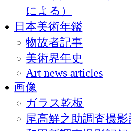
による）
日本美術年鑑
物故者記事
美術界年史
Art news articles
画像
ガラス乾板
尾高鮮之助調査撮影