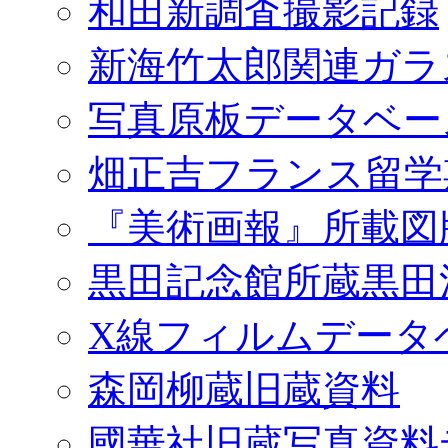
和田新調査撮影記録
新海竹太郎関連ガラ
写真原板データベー
畑正吉フランス留学
『美術画報』所載図
黒田記念館所蔵黒田
X線フィルムデータ
森岡柳蔵旧蔵資料
國華社旧蔵写真資料