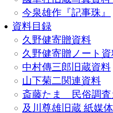
今泉雄作『記事珠』
資料目録
久野健寄贈資料
久野健寄贈ノート資
中村傳三郎旧蔵資料
山下菊二関連資料
斎藤たま 民俗調査
及川尊雄旧蔵 紙媒