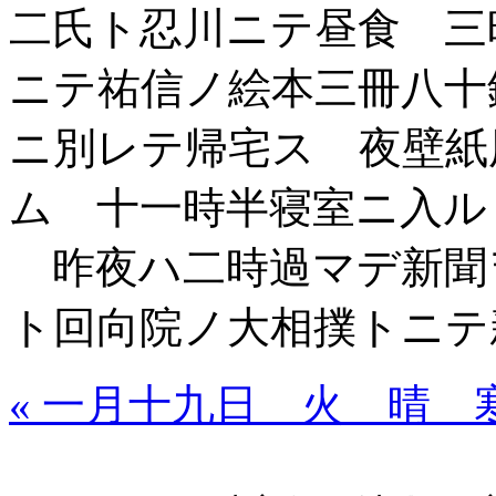
二氏ト忍川ニテ昼食 三
ニテ祐信ノ絵本三冊八十
ニ別レテ帰宅ス 夜壁紙
ム 十一時半寝室ニ入ル
昨夜ハ二時過マデ新聞
ト回向院ノ大相撲トニテ
« 一月十九日 火 晴 