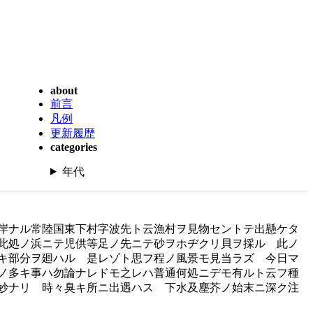
about
前言
凡例
更新履歴
categories
年代
岸ナル常陸国東下村字波先ト云漁村ヲ見物セントテ出懸ケタ
此処ノ浜ニテ児供等足ノ先ニテ砂ヲホヂクリ貝ヲ採ル 此ノ
キ部分ヲ廻ハル 是レゾト思フ程ノ風景モ見当ラズ 今日マ
ノ多キ事ハ勿論ナレドモ之レハ普通何処ニデモ有ルト云フ種
妙ナリ 時々臭キ所ニ出遇ハス 下水及塵芥ノ始末ニ深ク注