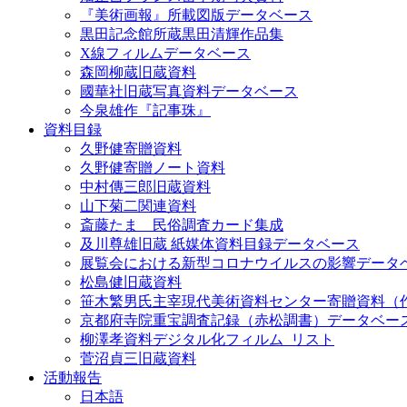
『美術画報』所載図版データベース
黒田記念館所蔵黒田清輝作品集
X線フィルムデータベース
森岡柳蔵旧蔵資料
國華社旧蔵写真資料データベース
今泉雄作『記事珠』
資料目録
久野健寄贈資料
久野健寄贈ノート資料
中村傳三郎旧蔵資料
山下菊二関連資料
斎藤たま 民俗調査カード集成
及川尊雄旧蔵 紙媒体資料目録データベース
展覧会における新型コロナウイルスの影響データ
松島健旧蔵資料
笹木繁男氏主宰現代美術資料センター寄贈資料（
京都府寺院重宝調査記録（赤松調書）データベー
柳澤孝資料デジタル化フィルム_リスト
菅沼貞三旧蔵資料
活動報告
日本語