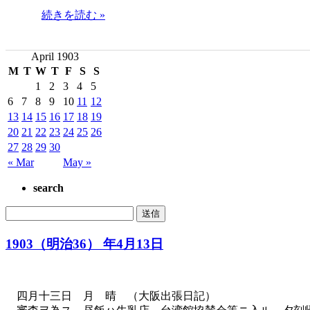
続きを読む »
April 1903
M
T
W
T
F
S
S
1
2
3
4
5
6
7
8
9
10
11
12
13
14
15
16
17
18
19
20
21
22
23
24
25
26
27
28
29
30
« Mar
May »
search
1903（明治36） 年4月13日
四月十三日 月 晴 （大阪出張日記）