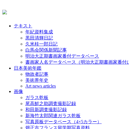
テキスト
年紀資料集成
黒田清輝日記
久米桂一郎日記
白馬会関係新聞記事
明治大正期書画家番付データベース
書画家人名データベース（明治大正期書画家番付
日本美術年鑑
物故者記事
美術界年史
Art news articles
画像
ガラス乾板
尾高鮮之助調査撮影記録
和田新調査撮影記録
新海竹太郎関連ガラス乾板
写真原板データベース（4×5カラー）
畑正吉フランス留学期写真資料