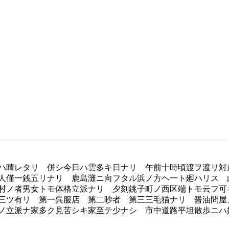
ハ晴レタリ 併シ今日ハ雲多キ日ナリ 午前十時頃渡ヲ渡リ対
人僅一銭五リナリ 鹿島灘ニ向フタル浜ノ方ヘ一ト廻ハリス 
村ノ者男女トモ体格立派ナリ 夕刻銚子町ノ西区端トモ云フ可
三ツ有リ 第一呉服店 第二眇者 第三三毛猫ナリ 醤油問屋
ノ立派ナ家多ク見苦シキ家至テ少ナシ 市中道路平坦散歩ニハ