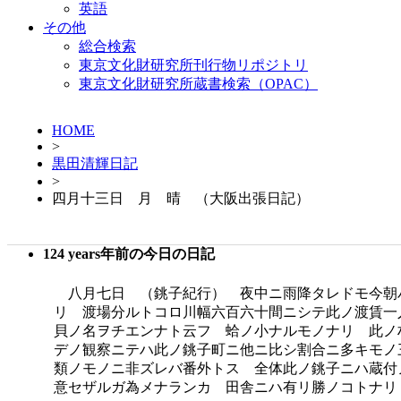
英語
その他
総合検索
東京文化財研究所刊行物リポジトリ
東京文化財研究所蔵書検索（OPAC）
HOME
>
黒田清輝日記
>
四月十三日 月 晴 （大阪出張日記）
124 years年前の今日の日記
八月七日 （銚子紀行） 夜中ニ雨降タレドモ今朝
リ 渡場分ルトコロ川幅六百六十間ニシテ此ノ渡賃一
貝ノ名ヲチエンナト云フ 蛤ノ小ナルモノナリ 此ノ
デノ観察ニテハ此ノ銚子町ニ他ニ比シ割合ニ多キモノ
類ノモノニ非ズレバ番外トス 全体此ノ銚子ニハ蔵付
意セザルガ為メナランカ 田舎ニハ有リ勝ノコトナリ