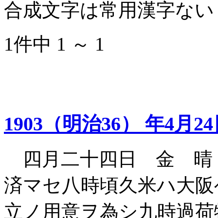
合成文字は常用漢字ない
1件中 1 ～ 1
1903（明治36） 年4月2
四月二十四日 金 晴
済マセ八時頃久米ハ大阪
立ノ用意ヲ為シ九時過荷