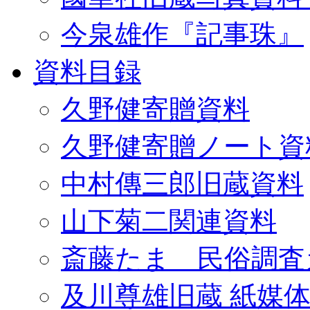
今泉雄作『記事珠』
資料目録
久野健寄贈資料
久野健寄贈ノート資
中村傳三郎旧蔵資料
山下菊二関連資料
斎藤たま 民俗調査
及川尊雄旧蔵 紙媒