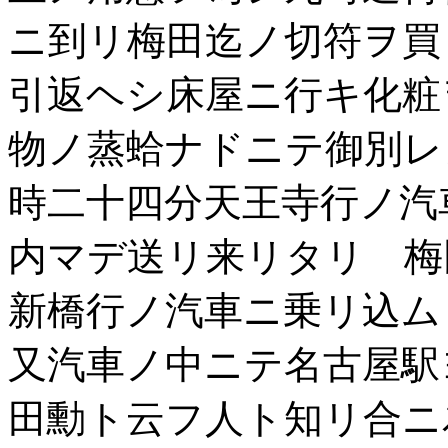
ニ到リ梅田迄ノ切符ヲ買
引返ヘシ床屋ニ行キ化粧
物ノ蒸蛤ナドニテ御別レ
時二十四分天王寺行ノ汽
内マデ送リ来リタリ 梅
新橋行ノ汽車ニ乗リ込ム
又汽車ノ中ニテ名古屋駅
田勳ト云フ人ト知リ合ニ