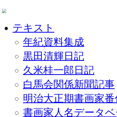
テキスト
年紀資料集成
黒田清輝日記
久米桂一郎日記
白馬会関係新聞記事
明治大正期書画家番
書画家人名データベ