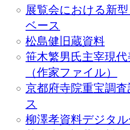
展覧会における新型
ベース
松島健旧蔵資料
笹木繁男氏主宰現代
（作家ファイル）
京都府寺院重宝調査
ス
柳澤孝資料デジタル