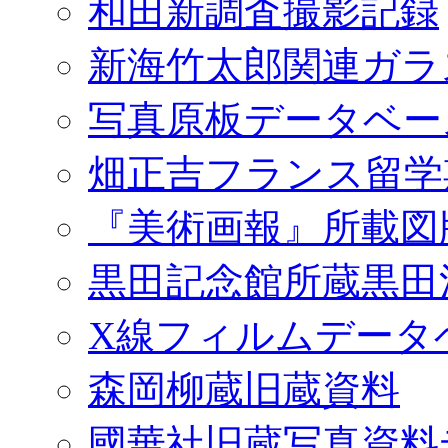
和田新調査撮影記録
新海竹太郎関連ガラ
写真原板データベー
畑正吉フランス留学
『美術画報』所載図
黒田記念館所蔵黒田
X線フィルムデータ
森岡柳蔵旧蔵資料
國華社旧蔵写真資料