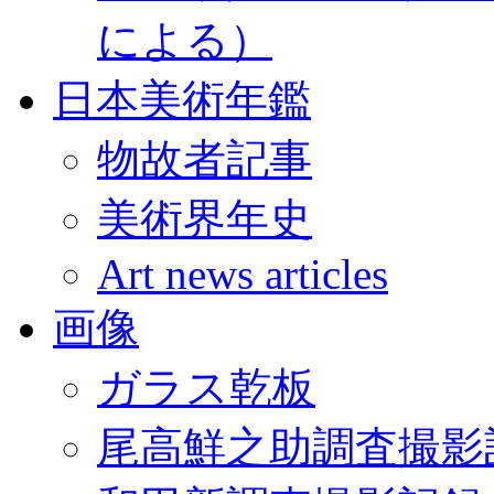
による）
日本美術年鑑
物故者記事
美術界年史
Art news articles
画像
ガラス乾板
尾高鮮之助調査撮影