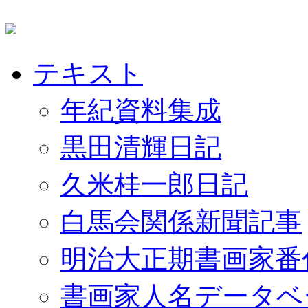
テキスト
年紀資料集成
黒田清輝日記
久米桂一郎日記
白馬会関係新聞記事
明治大正期書画家番
書画家人名データベ