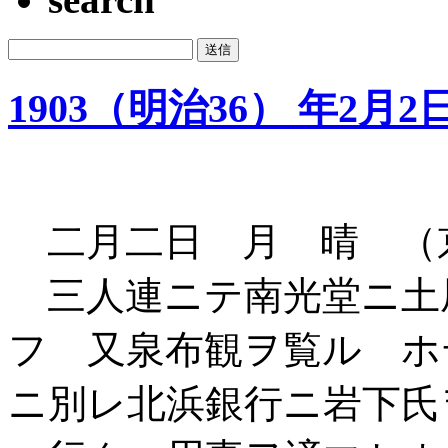
1903（明治36） 年2月2
二月二日 月 晴 （
三人連ニテ南光堂ニ土
フ 又泉布観ヲ覧ル ホ
ニ別レ北浜銀行ニ岩下氏