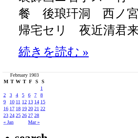
餐 後琅玕洞 西ノ
帰宅セリ 夜近清君
続きを読む »
February 1903
M
T
W
T
F
S
S
1
2
3
4
5
6
7
8
9
10
11
12
13
14
15
16
17
18
19
20
21
22
23
24
25
26
27
28
« Jan
Mar »
search