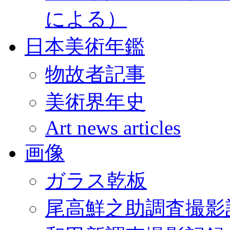
による）
日本美術年鑑
物故者記事
美術界年史
Art news articles
画像
ガラス乾板
尾高鮮之助調査撮影