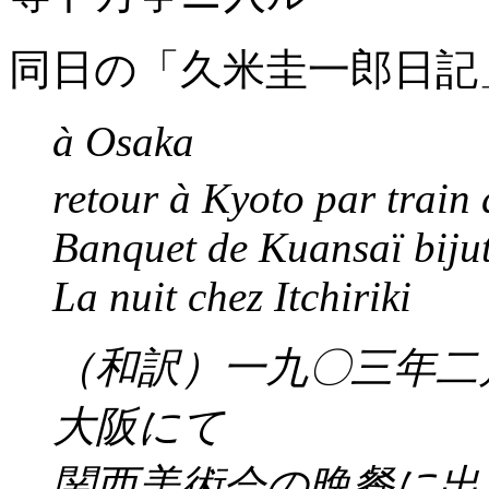
同日の「久米圭一郎日記
à Osaka
retour à Kyoto par train 
Banquet de Kuansaï biju
La nuit chez Itchiriki
（和訳）一九〇三年二
大阪にて
関西美術会の晩餐に出