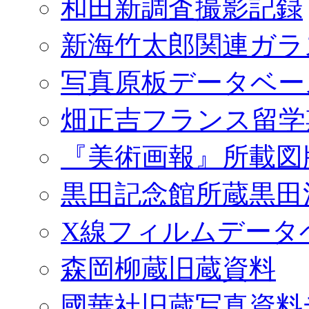
和田新調査撮影記録
新海竹太郎関連ガラ
写真原板データベー
畑正吉フランス留学
『美術画報』所載図
黒田記念館所蔵黒田
X線フィルムデータ
森岡柳蔵旧蔵資料
國華社旧蔵写真資料