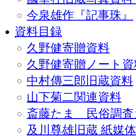
今泉雄作『記事珠』
資料目録
久野健寄贈資料
久野健寄贈ノート資
中村傳三郎旧蔵資料
山下菊二関連資料
斎藤たま 民俗調査
及川尊雄旧蔵 紙媒