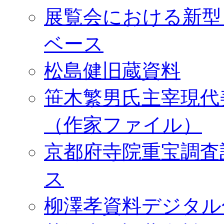
展覧会における新型
ベース
松島健旧蔵資料
笹木繁男氏主宰現代
（作家ファイル）
京都府寺院重宝調査
ス
柳澤孝資料デジタル