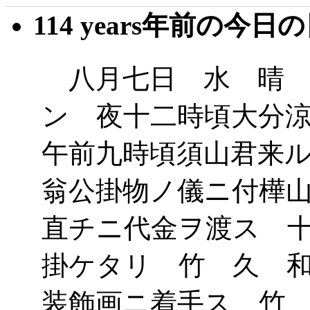
114 years年前の今日
八月七日 水 晴 
ン 夜十二時頃大分
午前九時頃須山君来
翁公掛物ノ儀ニ付樺
直チニ代金ヲ渡ス 
掛ケタリ 竹 久 
装飾画ニ着手ス 竹