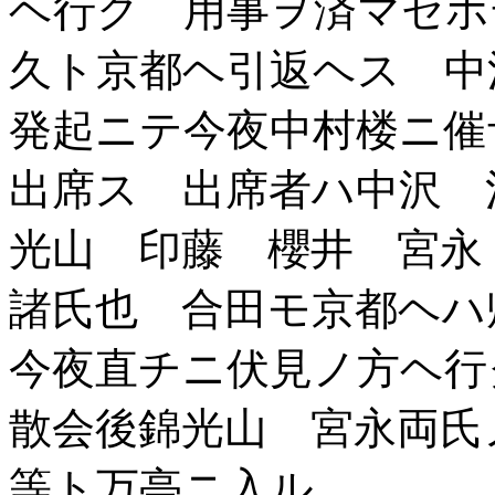
ヘ行ク 用事ヲ済マセホ
久ト京都ヘ引返ヘス 中
発起ニテ今夜中村楼ニ催
出席ス 出席者ハ中沢 
光山 印藤 櫻井 宮永
諸氏也 合田モ京都ヘハ
今夜直チニ伏見ノ方ヘ
散会後錦光山 宮永両氏
等ト万亭ニ入ル