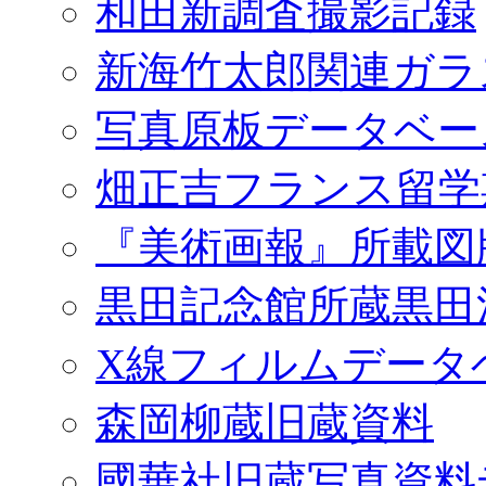
和田新調査撮影記録
新海竹太郎関連ガラ
写真原板データベー
畑正吉フランス留学
『美術画報』所載図
黒田記念館所蔵黒田
X線フィルムデータ
森岡柳蔵旧蔵資料
國華社旧蔵写真資料