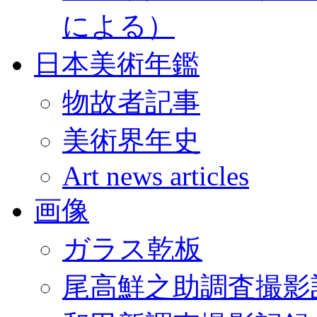
による）
日本美術年鑑
物故者記事
美術界年史
Art news articles
画像
ガラス乾板
尾高鮮之助調査撮影