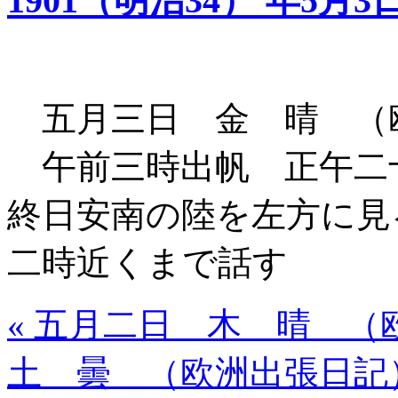
1901（明治34） 年5月3
五月三日 金 晴 （
午前三時出帆 正午二
終日安南の陸を左方に見
二時近くまで話す
« 五月二日 木 晴 （
土 曇 （欧洲出張日記）