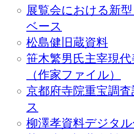
展覧会における新型
ベース
松島健旧蔵資料
笹木繁男氏主宰現代
（作家ファイル）
京都府寺院重宝調査
ス
柳澤孝資料デジタル