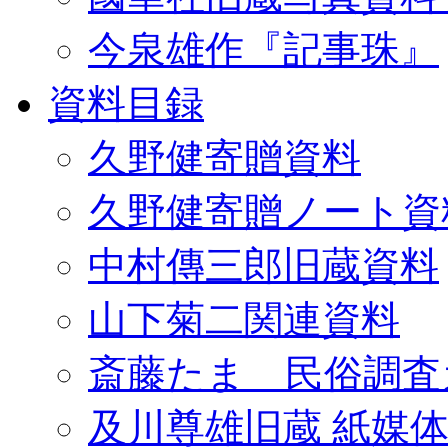
今泉雄作『記事珠』
資料目録
久野健寄贈資料
久野健寄贈ノート資
中村傳三郎旧蔵資料
山下菊二関連資料
斎藤たま 民俗調査
及川尊雄旧蔵 紙媒