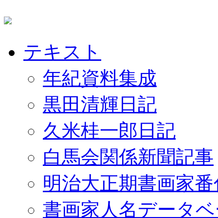
テキスト
年紀資料集成
黒田清輝日記
久米桂一郎日記
白馬会関係新聞記事
明治大正期書画家番
書画家人名データベ