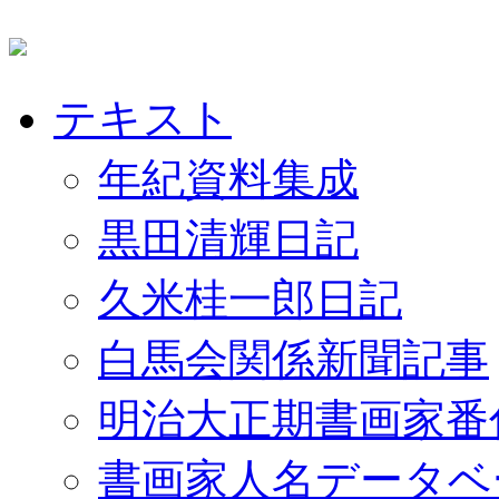
テキスト
年紀資料集成
黒田清輝日記
久米桂一郎日記
白馬会関係新聞記事
明治大正期書画家番
書画家人名データベ