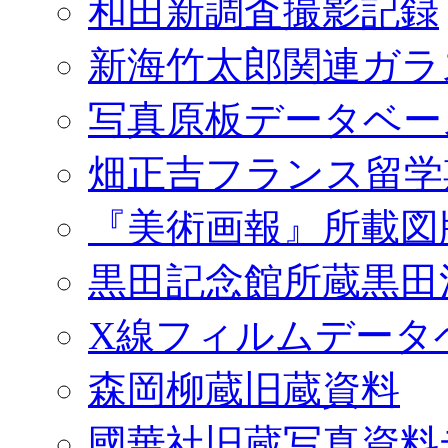
和田新調査撮影記録
新海竹太郎関連ガラ
写真原板データベー
畑正吉フランス留学
『美術画報』所載図
黒田記念館所蔵黒田
X線フィルムデータ
森岡柳蔵旧蔵資料
國華社旧蔵写真資料