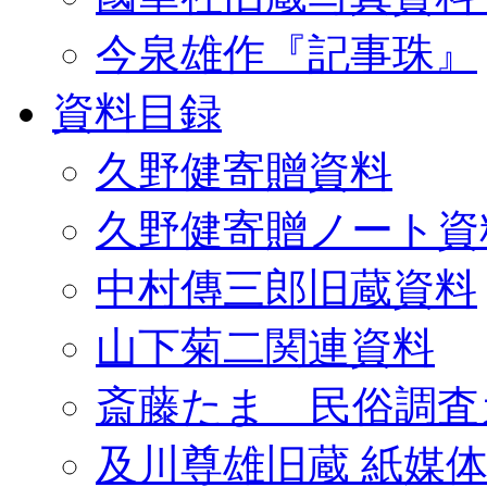
今泉雄作『記事珠』
資料目録
久野健寄贈資料
久野健寄贈ノート資
中村傳三郎旧蔵資料
山下菊二関連資料
斎藤たま 民俗調査
及川尊雄旧蔵 紙媒