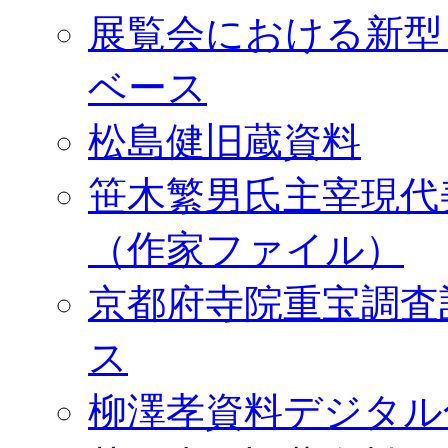
展覧会における新型
ベース
松島健旧蔵資料
笹木繁男氏主宰現代
（作家ファイル）
京都府寺院重宝調査
ス
柳澤孝資料デジタル