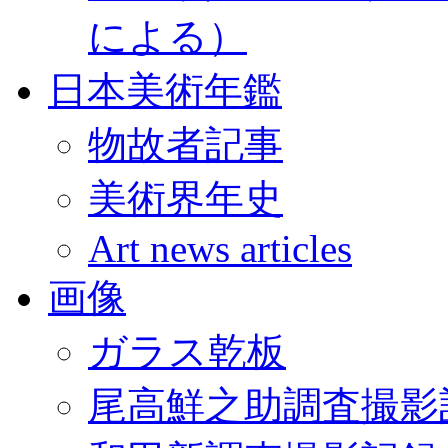
による）
日本美術年鑑
物故者記事
美術界年史
Art news articles
画像
ガラス乾板
尾高鮮之助調査撮影