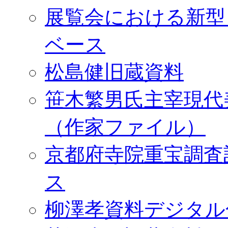
展覧会における新型
ベース
松島健旧蔵資料
笹木繁男氏主宰現代
（作家ファイル）
京都府寺院重宝調査
ス
柳澤孝資料デジタル