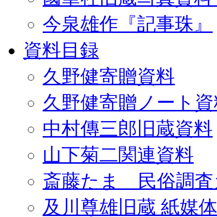
今泉雄作『記事珠』
資料目録
久野健寄贈資料
久野健寄贈ノート資
中村傳三郎旧蔵資料
山下菊二関連資料
斎藤たま 民俗調査
及川尊雄旧蔵 紙媒