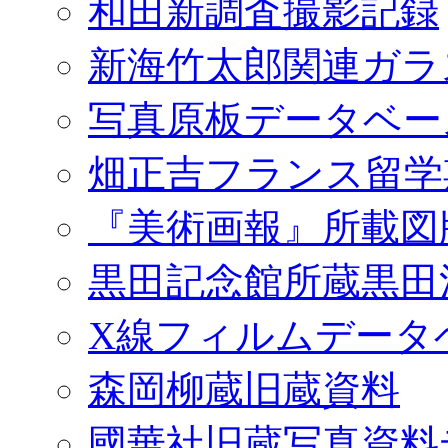
和田新調査撮影記録
新海竹太郎関連ガラ
写真原板データベー
畑正吉フランス留学
『美術画報』所載図
黒田記念館所蔵黒田
X線フィルムデータ
森岡柳蔵旧蔵資料
國華社旧蔵写真資料