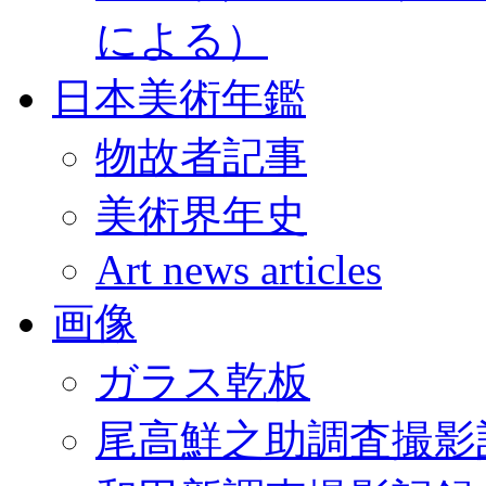
による）
日本美術年鑑
物故者記事
美術界年史
Art news articles
画像
ガラス乾板
尾高鮮之助調査撮影