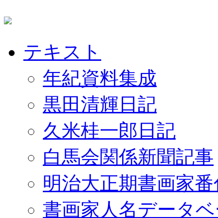
テキスト
年紀資料集成
黒田清輝日記
久米桂一郎日記
白馬会関係新聞記事
明治大正期書画家番
書画家人名データベ