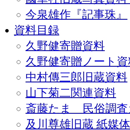
今泉雄作『記事珠』
資料目録
久野健寄贈資料
久野健寄贈ノート資
中村傳三郎旧蔵資料
山下菊二関連資料
斎藤たま 民俗調査
及川尊雄旧蔵 紙媒