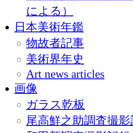
による）
日本美術年鑑
物故者記事
美術界年史
Art news articles
画像
ガラス乾板
尾高鮮之助調査撮影