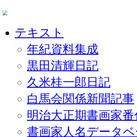
テキスト
年紀資料集成
黒田清輝日記
久米桂一郎日記
白馬会関係新聞記事
明治大正期書画家番
書画家人名データベ