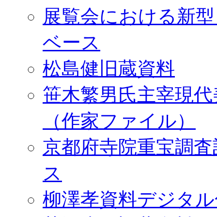
展覧会における新型
ベース
松島健旧蔵資料
笹木繁男氏主宰現代
（作家ファイル）
京都府寺院重宝調査
ス
柳澤孝資料デジタル