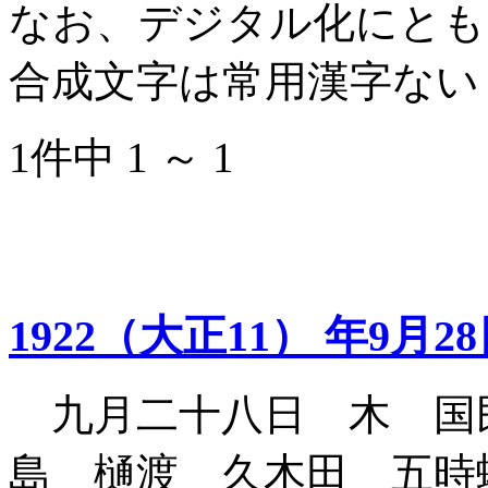
なお、デジタル化にとも
合成文字は常用漢字ない
1件中 1 ～ 1
1922（大正11） 年9月2
九月二十八日 木 国
島 樋渡 久木田 五時