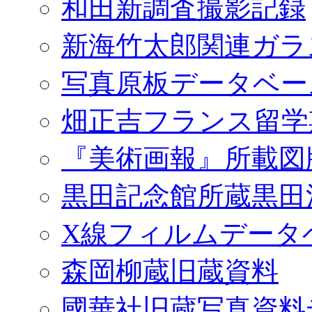
和田新調査撮影記録
新海竹太郎関連ガラ
写真原板データベー
畑正吉フランス留学
『美術画報』所載図
黒田記念館所蔵黒田
X線フィルムデータ
森岡柳蔵旧蔵資料
國華社旧蔵写真資料