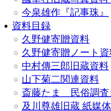
今泉雄作『記事珠』
資料目録
久野健寄贈資料
久野健寄贈ノート資
中村傳三郎旧蔵資料
山下菊二関連資料
斎藤たま 民俗調査
及川尊雄旧蔵 紙媒