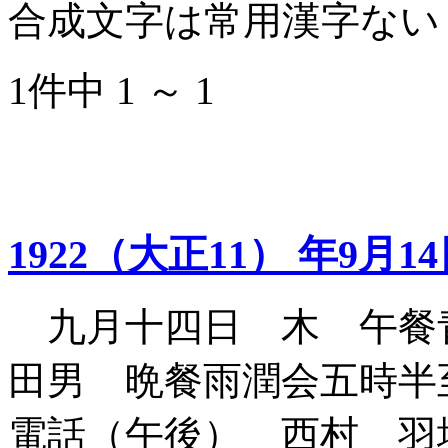
合成文字は常用漢字ない
1件中 1 ～ 1
1922（大正11） 年9月1
九月十四日 木 午餐
田男 晩餐雨潤会五時半
電話（午後） 西村 羽