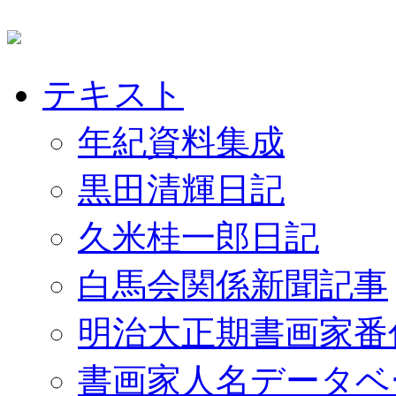
テキスト
年紀資料集成
黒田清輝日記
久米桂一郎日記
白馬会関係新聞記事
明治大正期書画家番
書画家人名データベ