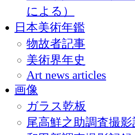
による）
日本美術年鑑
物故者記事
美術界年史
Art news articles
画像
ガラス乾板
尾高鮮之助調査撮影