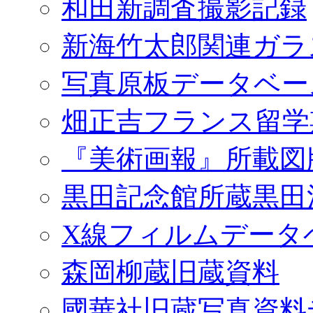
和田新調査撮影記録
新海竹太郎関連ガラ
写真原板データベー
畑正吉フランス留学
『美術画報』所載図
黒田記念館所蔵黒田
X線フィルムデータ
森岡柳蔵旧蔵資料
國華社旧蔵写真資料