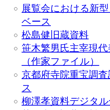
展覧会における新型
ベース
松島健旧蔵資料
笹木繁男氏主宰現代
（作家ファイル）
京都府寺院重宝調査
ス
柳澤孝資料デジタル