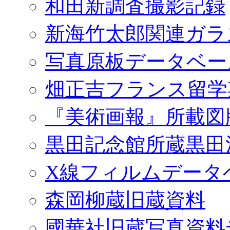
和田新調査撮影記録
新海竹太郎関連ガラ
写真原板データベー
畑正吉フランス留学
『美術画報』所載図
黒田記念館所蔵黒田
X線フィルムデータ
森岡柳蔵旧蔵資料
國華社旧蔵写真資料