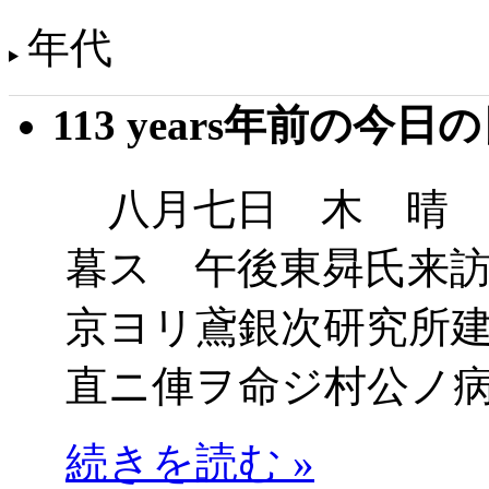
年代
113 years年前の今日
八月七日 木 晴 
暮ス 午後東曻氏来
京ヨリ鳶銀次研究所
直ニ俥ヲ命ジ村公ノ
続きを読む »