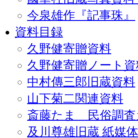
今泉雄作『記事珠』
資料目録
久野健寄贈資料
久野健寄贈ノート資
中村傳三郎旧蔵資料
山下菊二関連資料
斎藤たま 民俗調査
及川尊雄旧蔵 紙媒