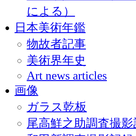
による）
日本美術年鑑
物故者記事
美術界年史
Art news articles
画像
ガラス乾板
尾高鮮之助調査撮影