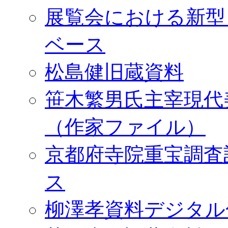
展覧会における新型
ベース
松島健旧蔵資料
笹木繁男氏主宰現代
（作家ファイル）
京都府寺院重宝調査
ス
柳澤孝資料デジタル