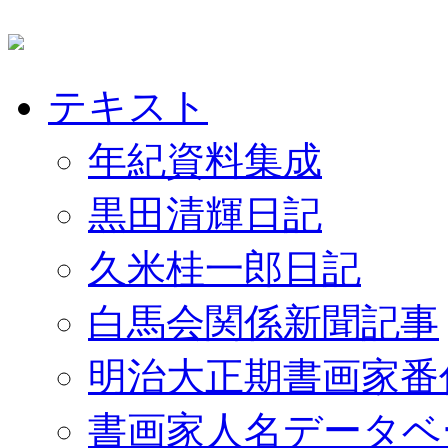
テキスト
年紀資料集成
黒田清輝日記
久米桂一郎日記
白馬会関係新聞記事
明治大正期書画家番
書画家人名データベ