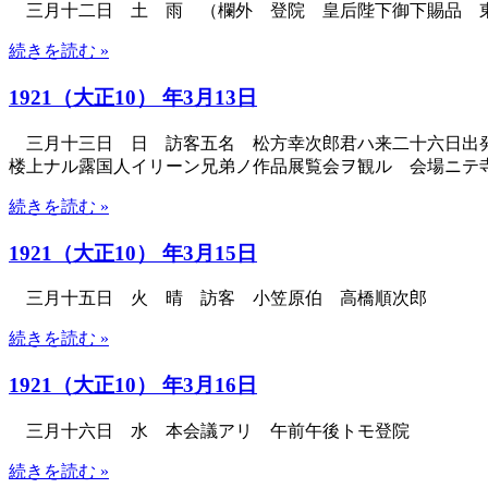
三月十二日 土 雨 （欄外 登院 皇后陛下御下賜品 
続きを読む »
1921（大正10） 年3月13日
三月十三日 日 訪客五名 松方幸次郎君ハ来二十六日出発
楼上ナル露国人イリーン兄弟ノ作品展覧会ヲ観ル 会場ニテ
続きを読む »
1921（大正10） 年3月15日
三月十五日 火 晴 訪客 小笠原伯 高橋順次郎
続きを読む »
1921（大正10） 年3月16日
三月十六日 水 本会議アリ 午前午後トモ登院
続きを読む »