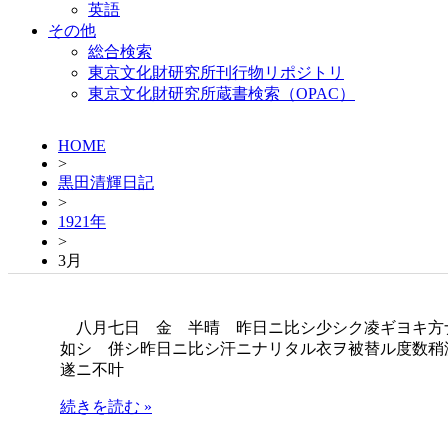
英語
その他
総合検索
東京文化財研究所刊行物リポジトリ
東京文化財研究所蔵書検索（OPAC）
HOME
>
黒田清輝日記
>
1921年
>
3月
八月七日 金 半晴 昨日ニ比シ少シク凌ギヨキ方
如シ 併シ昨日ニ比シ汗ニナリタル衣ヲ被替ル度数稍
遂ニ不叶
続きを読む »