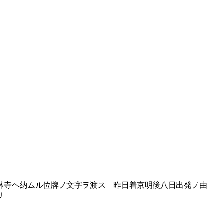
林寺ヘ納ムル位牌ノ文字ヲ渡ス 昨日着京明後八日出発ノ由
リ