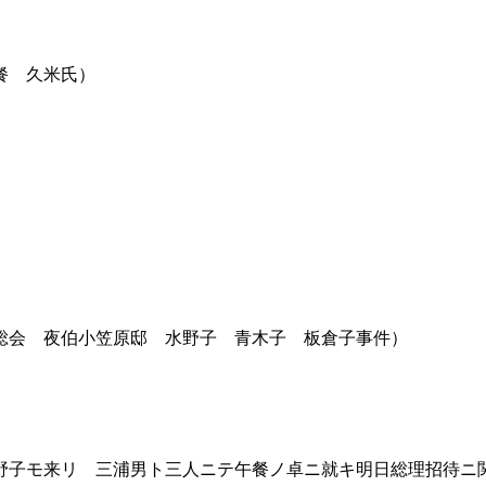
餐 久米氏）
総会 夜伯小笠原邸 水野子 青木子 板倉子事件）
子モ来リ 三浦男ト三人ニテ午餐ノ卓ニ就キ明日総理招待ニ