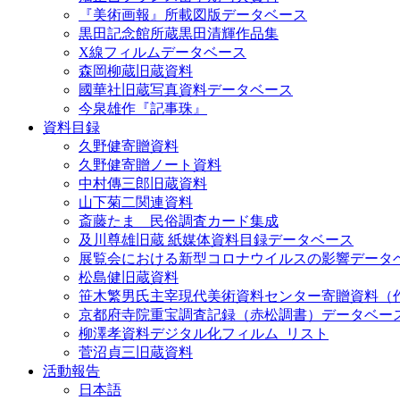
『美術画報』所載図版データベース
黒田記念館所蔵黒田清輝作品集
X線フィルムデータベース
森岡柳蔵旧蔵資料
國華社旧蔵写真資料データベース
今泉雄作『記事珠』
資料目録
久野健寄贈資料
久野健寄贈ノート資料
中村傳三郎旧蔵資料
山下菊二関連資料
斎藤たま 民俗調査カード集成
及川尊雄旧蔵 紙媒体資料目録データベース
展覧会における新型コロナウイルスの影響データ
松島健旧蔵資料
笹木繁男氏主宰現代美術資料センター寄贈資料（
京都府寺院重宝調査記録（赤松調書）データベー
柳澤孝資料デジタル化フィルム_リスト
菅沼貞三旧蔵資料
活動報告
日本語