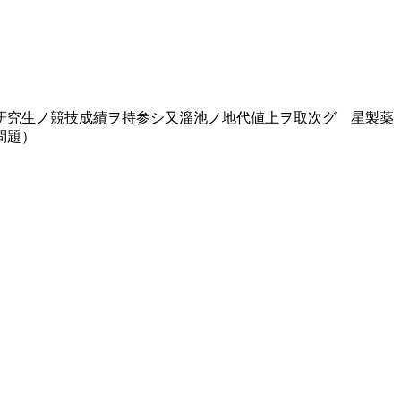
研究生ノ競技成績ヲ持参シ又溜池ノ地代値上ヲ取次グ 星製薬
問題）