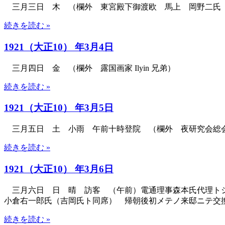
三月三日 木 （欄外 東宮殿下御渡欧 馬上 岡野二氏
続きを読む »
1921（大正10） 年3月4日
三月四日 金 （欄外 露国画家 Ilyin 兄弟）
続きを読む »
1921（大正10） 年3月5日
三月五日 土 小雨 午前十時登院 （欄外 夜研究会総
続きを読む »
1921（大正10） 年3月6日
三月六日 日 晴 訪客 （午前）電通理事森本氏代理ト
小倉右一郎氏（吉岡氏ト同席） 帰朝後初メテノ来邸ニテ交
続きを読む »