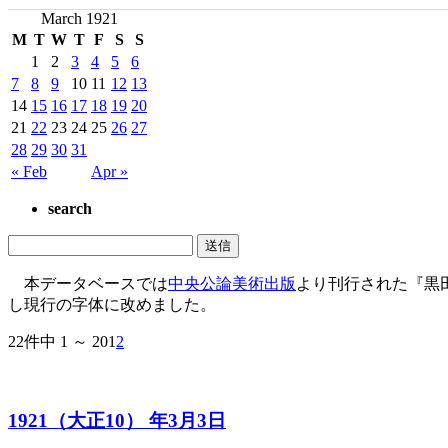
March 1921
M
T
W
T
F
S
S
1
2
3
4
5
6
7
8
9
10
11
12
13
14
15
16
17
18
19
20
21
22
23
24
25
26
27
28
29
30
31
« Feb
Apr »
search
本データベースでは
中央公論美術出版
より刊行された『黒
し現行の字体に改めました。
22件中 1 ～ 20
1
2
1921（大正10） 年3月3日