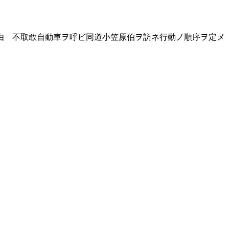
由 不取敢自動車ヲ呼ビ同道小笠原伯ヲ訪ネ行動ノ順序ヲ定メ