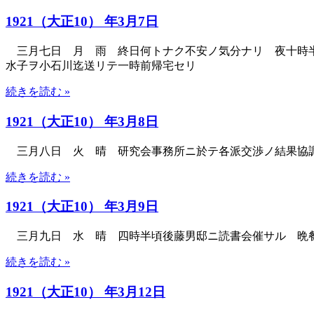
1921（大正10） 年3月7日
三月七日 月 雨 終日何トナク不安ノ気分ナリ 夜十時半
水子ヲ小石川迄送リテ一時前帰宅セリ
続きを読む »
1921（大正10） 年3月8日
三月八日 火 晴 研究会事務所ニ於テ各派交渉ノ結果協
続きを読む »
1921（大正10） 年3月9日
三月九日 水 晴 四時半頃後藤男邸ニ読書会催サル 晩
続きを読む »
1921（大正10） 年3月12日