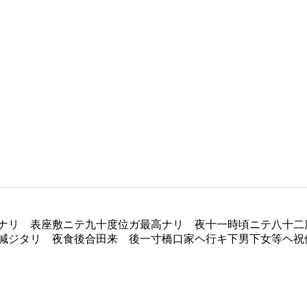
ナリ 表座敷ニテ九十度位ガ最高ナリ 夜十一時頃ニテ八十二
減ジタリ 夜食後合田来 後一寸橋口家ヘ行キ下男下女等ヘ祝