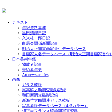
テキスト
年紀資料集成
黒田清輝日記
久米桂一郎日記
白馬会関係新聞記事
明治大正期書画家番付データベース
書画家人名データベース（明治大正期書画家番付
日本美術年鑑
物故者記事
美術界年史
Art news articles
画像
ガラス乾板
尾高鮮之助調査撮影記録
和田新調査撮影記録
新海竹太郎関連ガラス乾板
写真原板データベース（4×5カラー）
畑正吉フランス留学期写真資料