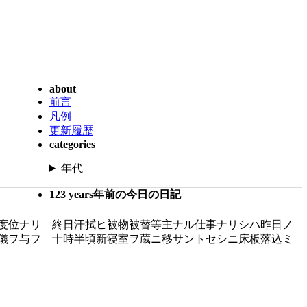
about
前言
凡例
更新履歴
categories
年代
123 years年前の今日の日記
度位ナリ 終日汗拭ヒ被物被替等主ナル仕事ナリシハ昨日ノ
儀ヲ与フ 十時半頃新寝室ヲ蔵ニ移サントセシニ床板落込ミ