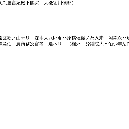
東久邇宮妃殿下賜謁 大磯徳川侯邸）
渡欧ノ由ナリ 森本大八郎君ハ原稿催促ノ為入来 岡常次ハ
寺島伯 農商務次官等ニ遇ヘリ （欄外 於議院大木伯少年法