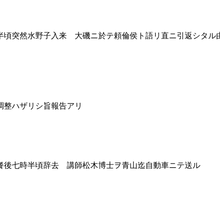
頃突然水野子入来 大磯ニ於テ頼倫侯ト語リ直ニ引返シタル
調整ハザリシ旨報告アリ
餐後七時半頃辞去 講師松木博士ヲ青山迄自動車ニテ送ル