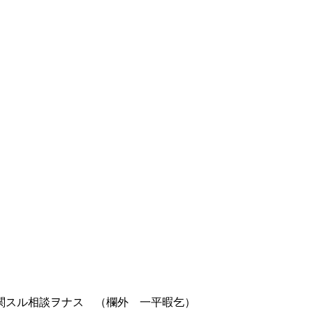
関スル相談ヲナス （欄外 一平暇乞）