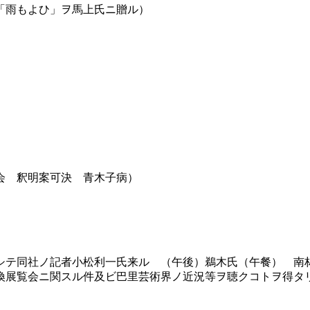
「雨もよひ」ヲ馬上氏ニ贈ル）
会 釈明案可決 青木子病）
シテ同社ノ記者小松利一氏来ル （午後）鵜木氏（午餐） 南
換展覧会ニ関スル件及ビ巴里芸術界ノ近況等ヲ聴クコトヲ得タ